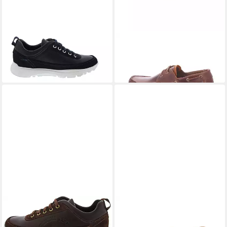
PANAMA JACK
Sneaker
PANAMA JACK
PanamaJack -
169,95 €
BOAT C8 - braun Sneaker
ab 136,00 €