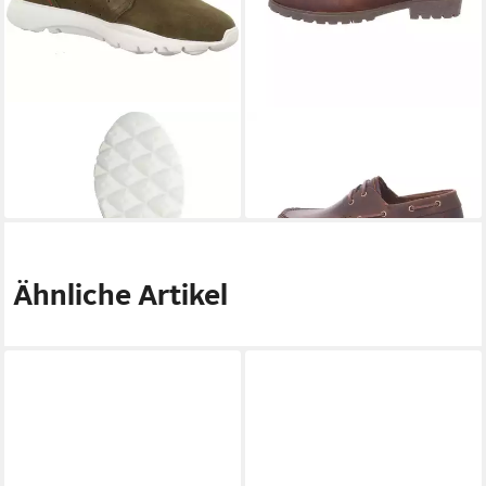
PANAMA JACK
Jupiter C8
PANAMA JACK
PanamaJack -
Sneaker
BOAT B1 braun Sneaker
149,00 €
128,00 €
Ähnliche Artikel