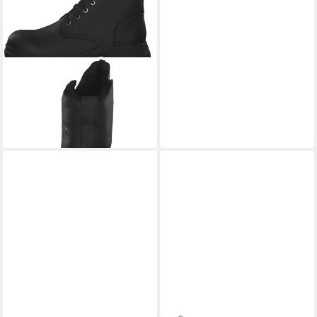
PANAMA JACK
Ninfa Igloo B
Schnürstiefelette (1-tlg)
175,00 €
259,00 €
-32%