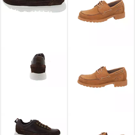
PANAMA JACK
Sneaker
PANAMA JACK
PanamaJack -
169,95 €
BOAT B4 - braun Nubuk
128,00 €