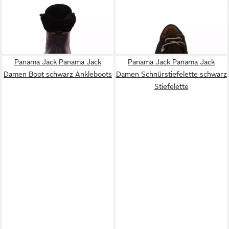
PANAMA JACK
Stiefel
PANAMA JACK
Panama Jack
199,95 €
Light/060685 Velour
133,15 €
Schnürschuhe braun
Schnürschuh
Panama Jack Panama Jack
Panama Jack Panama Jack
Damen Boot schwarz Ankleboots
Damen Schnürstiefelette schwarz
Stiefelette