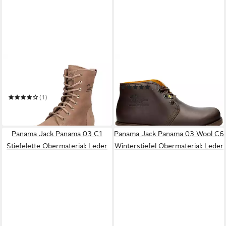
PANAMA JACK
PANAMA JACK
Panama Jack Damen
Bota Panama C2 Stiefel
Schnürstiefelette taupe
(1)
Stiefelette
199,90 €
(1)
leider ausverkauft
ab 151,99 €
in 3-4 Werktagen bei dir
Panama Jack Panama 03 C1
Panama Jack Panama 03 Wool C6
Stiefelette Obermaterial: Leder
Winterstiefel Obermaterial: Leder