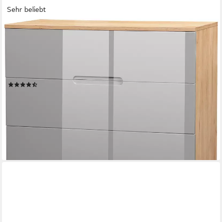
Sehr beliebt
OTTO HOME
Schubkastenkommode Lund Schlafzimmerschrank
Wäscheschrank mit hochglänzenden Fronten (Kommode mit 4
Schubladen für viel Stauraum), Schlafzimmerkommode
Bestseller im skandinavischem Design
(27)
129,99 €
UVP
319,99 €
-59%
lieferbar - in 1-2 Werktagen bei dir