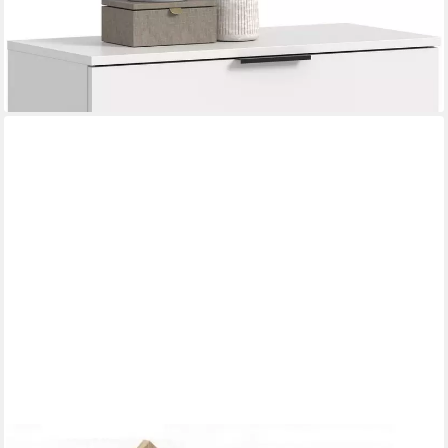
-61%
lieferbar - in 6-8 Werktagen bei dir
JUDY WILD