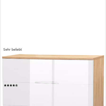
Sehr beliebt
OTTO HOME
Schubkastenkommode Lund Schlafzimmerschrank
Wäscheschrank mit hochglänzenden Fronten (Kommode mit 4
Schubladen für viel Stauraum), Schlafzimmerkommode
Bestseller im skandinavischem Design
(27)
149,99 €
UVP
319,99 €
-53%