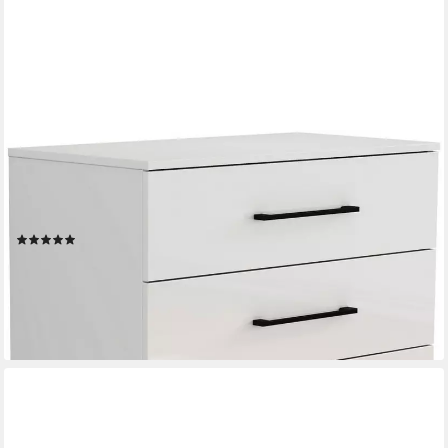
OTTO HOME
Schubkastenkommode Sylt Schlafzimmerschrank Garderobe
Schrank hochglanz (1 St., Viel Stauraum im Schlafzimmer mit
hochglänzenden Fronten), Beistellschrank mit 4 Schubladen
(1)
99,99 €
UVP
299,99 €
-67%
lieferbar in 6 Wochen