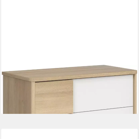
GALIPETTE
Kommode Sacha (1 St), Kollektion für Kinder von 0 bis 5 Jahre
und +
309,29 €
UVP
326,00 €
-5%
lieferbar in 3 Wochen