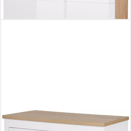
lieferbar in 6 Wochen
OTTO HOME
Schubkastenkommode Büsum Schlafzimmer Schrank
Wäscheschrank, Sideboard mit 4 Schubladen im Landhaus