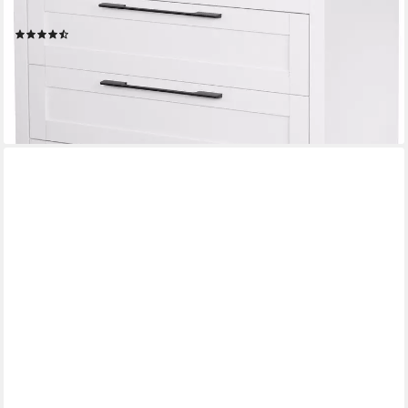
Design Bestseller
(11)
129,99 €
UVP
339,99 €
-62%
lieferbar - in 1-2 Werktagen bei dir