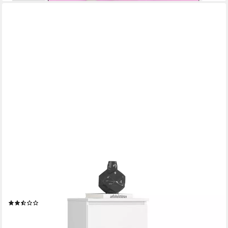
RAUMHIRSCH FURNITURE
Kommode mit 6 Schubladen 40 cm breit Holz Schrank, (viele
Farbvarianten - Maße: 109 x 40 x 35 cm) - Hochwertig & stabil
(2)
139,90 €
UVP
179,90 €
-22%