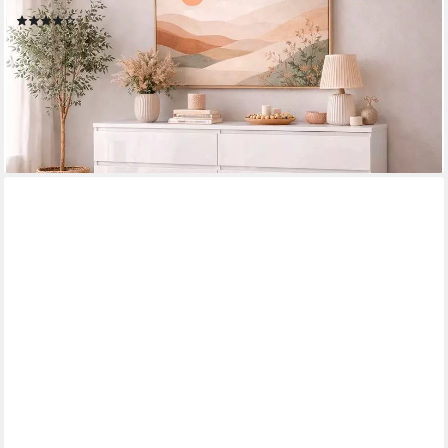
158 cm, Viel Stauraum mit griffloser Front, in mehreren Farben
(67)
239,99 €
UVP
720,00 €
-67%
lieferbar in 3 Wochen
+1