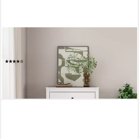
OTTO HOME
Schubkastenkommode Borkum Sideboard Anrichte mit 6
Schubladen Landhaus weiß (hochwertige schwarze Griffe aus
Metall), Kommode Schrank Wäscheschrank mit 4 Schubladen
(1)
129,99 €
UVP
269,99 €
-52%
lieferbar in 6 Wochen