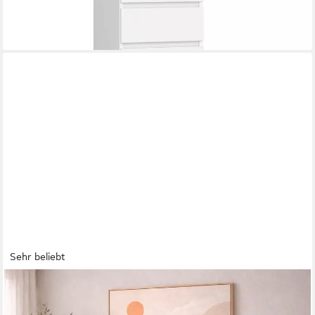
lieferbar - in 5-6 Werktagen bei dir
+7
Sehr beliebt
HOME AFFAIRE
Kommode Naia, 6 Schubladen im skandinavischen Design, Breite