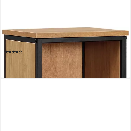
EUGAD
Badkommode (1 St), Badezimmerschrank, Badschrank schmal,
multifunktional
(11)
50,99 €
UVP
99,99 €
-49%
lieferbar - in 3-4 Werktagen bei dir