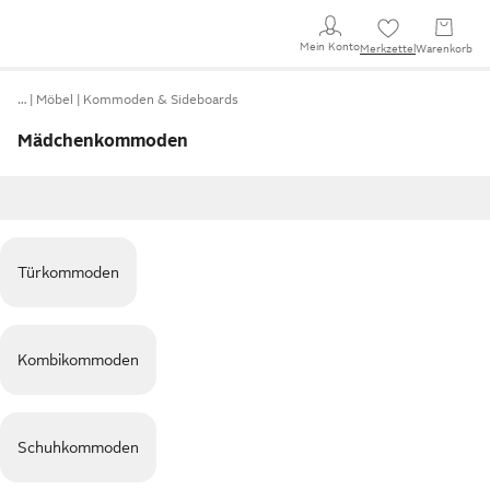
Mein Konto
Merkzettel
Warenkorb
…
Möbel
Kommoden & Sideboards
Mädchenkommoden
Türkommoden
Kombikommoden
Schuhkommoden