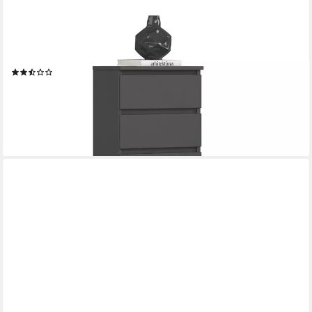
RAUMHIRSCH FURNITURE
Kommode mit 6 Schubladen 40 cm breit Holz Schrank, (viele
Farbvarianten - Maße: 109 x 40 x 35 cm) - Hochwertig & stabil
(2)
139,90 €
UVP
179,90 €
-22%
lieferbar - in 5-6 Werktagen bei dir
+7