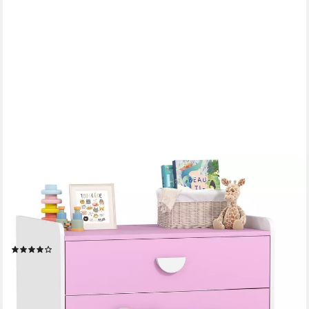
AIYAPLAY
Kommode Kinderkommode 3 Schubladen, Schubladenschrank,
Spielzeug-Organizer (Spielzeugschrank für Kinder, 1 St.,
Aufbewahrungsschrank), für Kinderzimmer, Wohnzimmer, 60 x
40 x 60 cm Rosa+Weiß
(1)
49,90 €
UVP
156,90 €
-68%
lieferbar - in 2-3 Werktagen bei dir