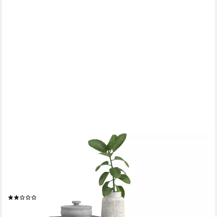
HOME AFFAIRE
Kommode SKARDE, Breite 74 cm, 4 Schubkästen, viel Stauraum
(in verschiedenen Farben und Breiten erhältlich, individuell
einsetzbar), Sideboard, Anrichte, Schubkastenkommode,
Schrank
(2)
159,99 €
UVP
406,00 €