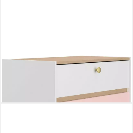
GAMI
Kommode Romy (1 St), Elegantes Design für eine sanfte und
feminine Atmosphäre.
215,15 €
UVP
244,00 €
-12%
lieferbar in 3 Wochen