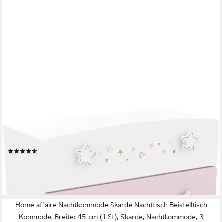
HABEIG
Kommode Kommode Himmelssterne #443 Kinderzimmer
Schrank Prinzessin Sideboard
(6)
204,95 €
287,95 €
-29%
lieferbar - in 2-3 Werktagen bei dir
Home affaire Nachtkommode Skarde Nachttisch Beistelltisch
Kommode, Breite: 45 cm (1 St), Skarde, Nachtkommode, 3