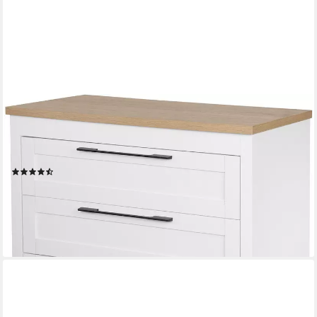
OTTO HOME
Schubkastenkommode Büsum Schlafzimmer Schrank
Wäscheschrank, Sideboard mit 4 Schubladen im Landhaus
Design Bestseller
(11)
129,99 €
UVP
339,99 €
-62%
lieferbar - in 1-2 Werktagen bei dir