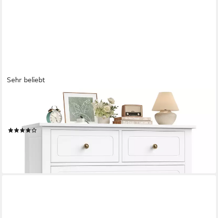
Sehr beliebt
HOMFA
Kommode, Sideboard mit 5 Schubladen, Metallgriffe, weiß,
80x40x80cm
(40)
135,99 €
UVP
186,99 €
-27%
lieferbar - in 7-9 Werktagen bei dir