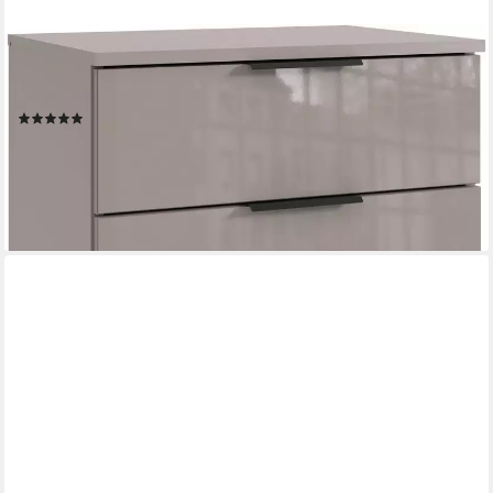
WIMEX
Nachtkommode Saigon, mit 3 Schubladen, wahlweise Glas-oder
Spiegelfronten
(1)
90,31 €
UVP
204,00 €
-56%
lieferbar in 3 Wochen