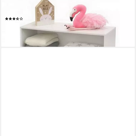
Schubkastenkommode Kinder-Kommode Kinder-Regal Holzregal,
Kinderregal mit farbigen Boxen Schublanden
(6)
69,95 €
lieferbar - in 2-3 Werktagen bei dir