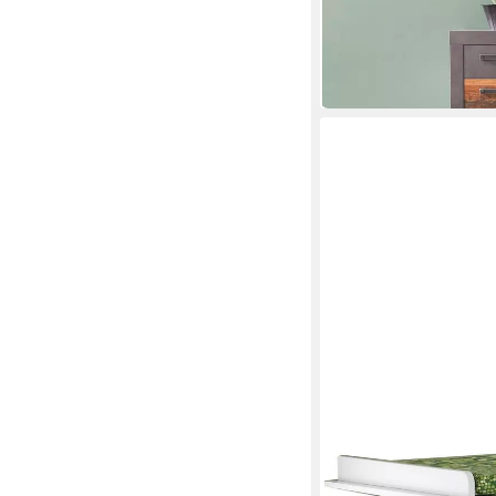
82 x 86 x 37 cm
B/H/T
ab 149,90 €
UVP
219,00
-32%
in 6-8 Werktagen bei dir
TRENDTEAM
Wickelkommode Olivia,