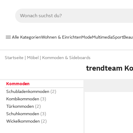
Alle Kategorien
Wohnen & Einrichten
Mode
Multimedia
Sport
Beau
Startseite
Möbel
Kommoden & Sideboards
trendteam 
Kommoden
Schubladenkommoden
Kombikommoden
Türkommoden
Schuhkommoden
Wickelkommoden