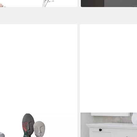
TRENDTEAM
team Schuhkommode Schuhschrank
Kommode Baxter
274,49 €
glanz
UVP
299,99 €