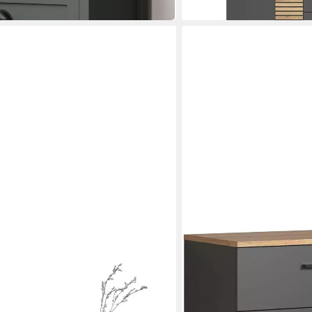
in 7-9 Werktagen bei dir
TRENDTEAM
ouch, Artisan Eiche / weiß
Kommode
86 x 80 x 38 cm
B/H/T
ab 129,90 €
 €
in 6-8 Werktagen bei dir