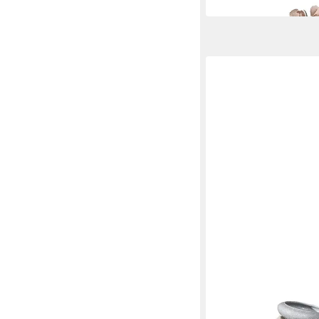
in 6-8 Werktagen bei dir
TRENDTEAM
Schuhkommode trend
Schuhregal Weiß Hoch