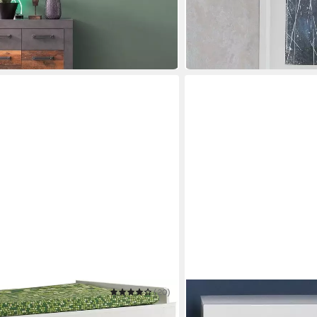
ab 149,90 €
UVP
199,00 €
 €
-25%
in 6-8 Werktagen bei dir
(20)
TRENDTEAM
 Deal für begrenzte Zeit!
Badkommode Amanda