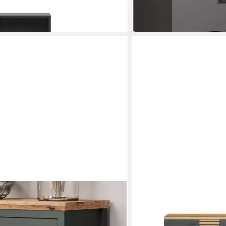
86 x 80 x 38 cm
B/H/T
ab 129,90 €
in 6-8 Werktagen bei dir
TRENDTEAM
on
Sideboard
85 x 186 x 42 cm
B/H/T
694,95 €