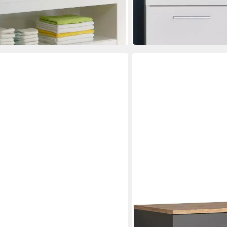
169,99 €
 €
in 6-7 Werktagen bei dir
TRENDTEAM
Kommode