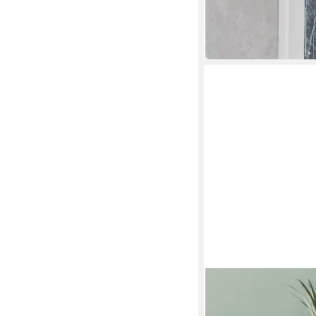
81 x 88 x 41 cm
B/H/T
ab 149,90 €
UVP
199,00
-25%
in 6-8 Werktagen bei dir
TRENDTEAM
Sideboard Sideboard 
Matera grau 82x86 c