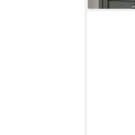
TRENDTEAM
Sideboard Sideboard T
123 x 76 x 40 cm
B/H/T
ab 189,90 €
UVP
249,00
-24%