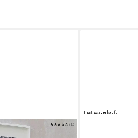
Fast ausverkauft
(2)
TRENDTEAM
xter, Landhausstil, weiß
Badkommode