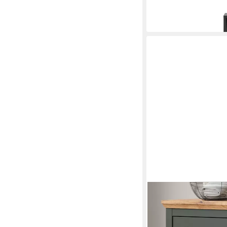
95 x 40 x 31 cm
B/H/T
ab 114,91 €
in 6-8 Werktagen bei dir
TRENDTEAM
Kombikommode Stant
244,49 €
in 6-7 Werktagen bei dir