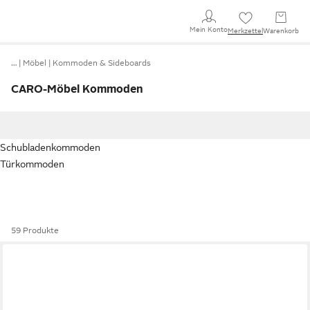
Mein Konto
Merkzettel
Warenkorb
…
Möbel
Kommoden & Sideboards
CARO-Möbel Kommoden
Schubladenkommoden
Türkommoden
59 Produkte