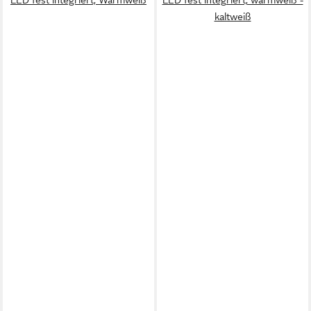
LED fest integriert, Warmweiß
LED fest integriert, warmweiß -
kaltweiß