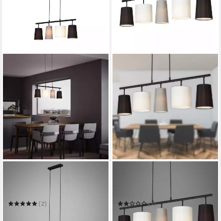
BRILONER LEUCHTEN
BRILONER LEUCHTEN
LED Pendelleuchte 4025-
LED Pendelleuchte LED
045
Hängelampe 5-flammig Grau
Schwarz Weiß 4009-055
(2)
(1)
49,75 €
ab 50,03 €
UVP
59,95 €
UVP
89,95 €