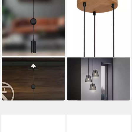
BRILONER LEUCHTEN
BRILONER LEUCHTEN
LED Pendelleuchte 8032015
Pendelleuchte Hängelampe
29,95 €
Wohnzimmer TAUNUS
37,95 €
50,49 €
UVP
119,00 €
-21%
-58%
in 4-5 Werktagen bei dir
in 1-2 Werktagen bei dir