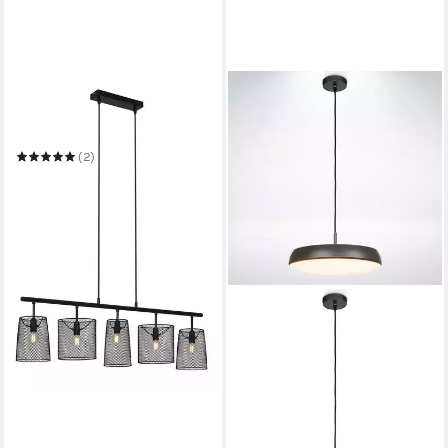
BRILONER LEUCHTEN
Pendelleuchte FOLA, 5-
flammig, Metall, Schwarz, B
96 x H 120 cm
(2)
29,16 €
UVP
79,95 €
-64%
in 2-3 Werktagen bei dir