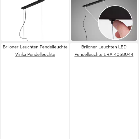
BRILONER LEUCHTEN
BRILONER LEUCHTEN
LED Pendelleuchte 4075-
LED Pendelleuchte 4077-055
ab 69,79 €
054
UVP
229,00 €
54,21 €
UVP
229,00 €
-70%
-76%
in 3-4 Werktagen bei dir
in 3-4 Werktagen bei dir
Briloner Leuchten Pendelleuchte
Briloner Leuchten LED
Vinka Pendelleuchte
Pendelleuchte ERA 4058044