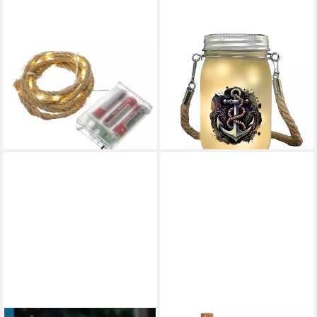
MARELIDA
SPEECHEESE
LED-Lichterkette Seil Jute
Dekolicht Anker mit Seil
maritime Deko Kordel Tau
Solarlicht
18,95 €
40LED 2m Timer Naturseil
lieferbar - in 3-4 Werktagen bei dir
für Innen, 40-flammig
10,19 €
lieferbar - in 2-3 Werktagen bei dir