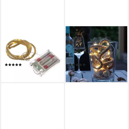
MARELIDA
MARELIDA
LED-Lichterkette Seil Jute
LED-Lichterkette Seil Jute
maritime Deko Kordel Tau
maritime Deko Kordel Tau
20LED 1m Timer Naturseil für
100LED 5m Timer 8 Funkt.
Innen, 20-flammig
Outdoor, 100-flammig
(1)
(1)
8,99 €
20,39 €
lieferbar - in 2-3 Werktagen bei dir
lieferbar - in 2-3 Werktagen bei dir