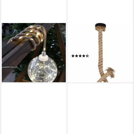
GARTENPIRAT
NÄVE
LED Kugelleuchte
Pendelleuchte Rope, ohne
Leuchtkugel ⌀ 20 cm 60 LED
Leuchtmittel, Exkl. 1x E27
warmweiß Kugelleuchte Seil
max. 40W,Juteseil
(10)
zum Aufhängen, Warmweiß
73,99 €
UVP
197,95 €
24,14 €
-63%
lieferbar - in 4-5 Werktagen bei dir
lieferbar - in 3-4 Werktagen bei dir