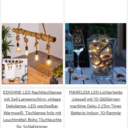
HOFSTEIN
MARELIDA
Hängeleuchte »Chalpe«
LED-Lichterkette Seil Jute
Hängelampe aus
maritime Deko Kordel Tau
Bambus/Kordel in
40LED 2m Timer 8
Braun/Natur, ohne
Funktionen outdoor, 40-
(5)
(2)
Leuchtmittel, 4xE27, mit
flammig
69,99 €
10,79 €
UVP
104,90 €
Babumsstab im
lieferbar - in 2-3 Werktagen bei dir
-33%
Retro/Vintage-Design, Höhe
lieferbar - in 2-3 Werktagen bei dir
max. 122cm
EDISHINE LED Nachttischlampe
MARELIDA LED-Lichterkette
mit Seil-Lampenschirm, vintage
Juteseil mit 10 Glühbirnen:
Dekolampe, LED wechselbar,
maritime Deko 2,25m Timer
Warmweiß, Tischlampe holz mit
Batterie Indoor, 10-flammig
Leuchtmittel, Boho Tischleuchte
für Schlafzimmer