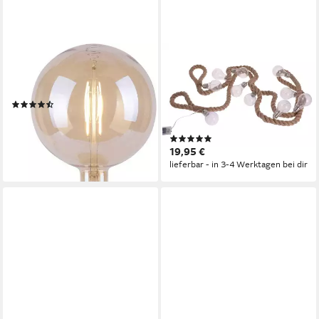
JUST LIGHT
SPETEBO
Tischleuchte ROPE, ohne
LED-Girlande Glühbirnen
Leuchtmittel, Seil Optik
Lichterkette auf Seil warm
(10)
weiß- 30 LED, 30-flammig,
ab 38,26 €
UVP
53,95 €
Deko Beleuchtung Batterie
-29%
(5)
betrieben
lieferbar - in 3-4 Werktagen bei dir
19,95 €
lieferbar - in 3-4 Werktagen bei dir