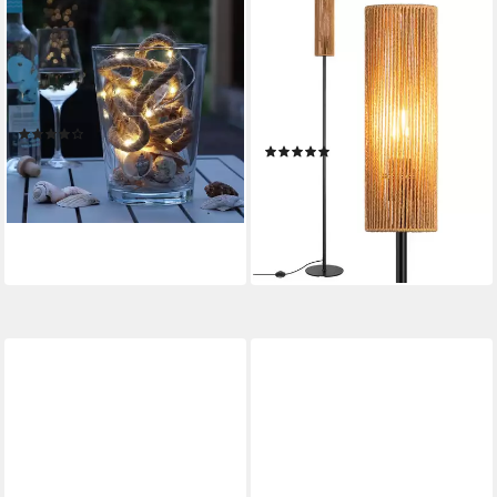
MARELIDA
EDISHINE
LED-Lichterkette Seil Jute
Stehlampe Wohnzimmer, LED
maritim Deko Kordel Tau
wechselbar, warmweiß, Boho
200LED 10m Timer 8 Funkt.
Stehlampe mit Lampenschirm
Outdoor, 200-flammig
aus gewebtem Seil
(1)
Produktdatenblatt
(3)
31,99 €
ab 45,99 €
UVP
53,99 €
lieferbar - in 2-3 Werktagen bei dir
-15%
lieferbar - in 3-4 Werktagen bei dir