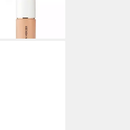
dation Real Flawless Weightless
ecting Foundation - 4Ninger
7 €
,67 €/ 1 l)
rbar in 2 Wochen