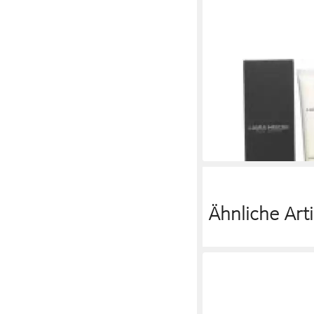
LAURA MERCIER
Foundation Pure Canv
SPF30 - Protecting
44,72 €
(894,40 €/ 1 l)
lieferbar in 3 Wochen
Ähnliche Arti