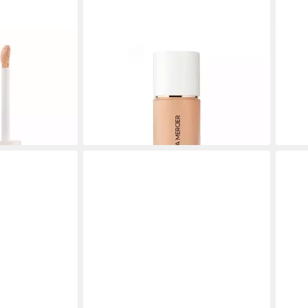
LAURA MERCIER
LAUR
rekturstift
Make-up Flüssiges Make-up (Real
Make
er) - Farbton:
Flawless Foundation) - Farbton: 4W1
Flaw
Suntan
Cin
42,34 €
45,1
(1.411,33 €/ 1 l)
(1.504
gen bei dir
lieferbar - in 8-10 Werktagen bei dir
liefe