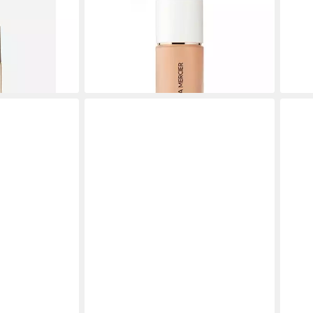
Lumiere
Make-up Flüssiges Make-up (Real
Foun
i
Flawless Foundation) - Farbton: 7N1
Perf
56,5
Java
(1.885
45,12 €
gen bei dir
liefe
(1.504,00 €/ 1 l)
lieferbar - in 8-10 Werktagen bei dir