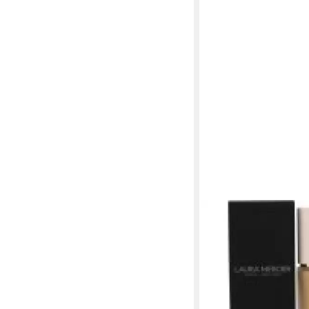
LAURA MERCIER
Make-up Flüssiges Ma
Flawless Foundation) 
Sandstone
56,57 €
(1.885,67 €/ 1 l)
lieferbar in 2 Wochen