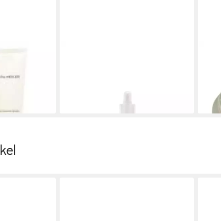
LAURA MERCIER
LAUR
as Primer
Foundation Pure Canvas Power
Foun
Primer- Supercharged Essence
Foun
50,20 €
19,9
(1.673,33 €/ 1 l)
(663,
lieferbar in 3 Wochen
liefe
kel