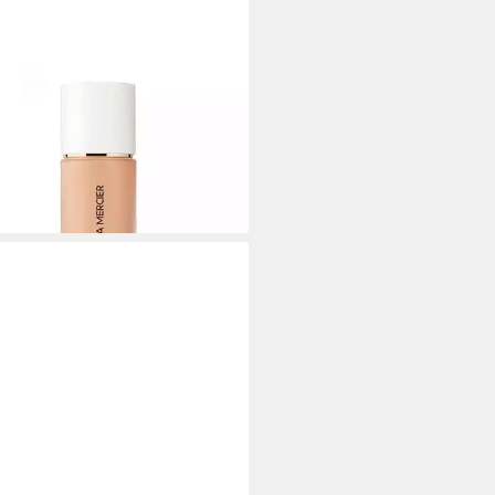
A MERCIER
-up Flüssiges Make-up (Real
less Foundation) - Farbton: 5N1
namon
2 €
,00 €/ 1 l)
rbar - in 8-10 Werktagen bei dir