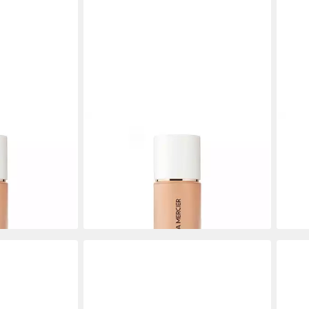
LAURA MERCIER
LAUR
ke-up (Real
Make-up Flüssiges Make-up (Real
Make
- Farbton: 5C1
Flawless Foundation) - Farbton: 6N1
(Rea
Clove
6W1
45,12 €
39,3
(1.504,00 €/ 1 l)
(7.287
gen bei dir
lieferbar - in 8-10 Werktagen bei dir
liefe