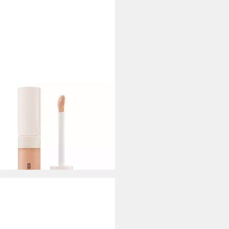
A MERCIER
-up Flüssiger Korrekturstift
l Flawless Concealer) - Farbton:
5 €
,04 €/ 1 l)
rbar - in 8-10 Werktagen bei dir