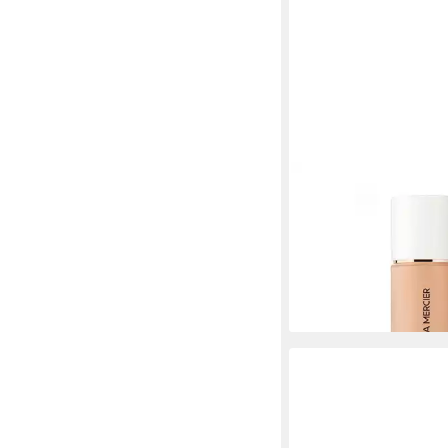
LAURA MERCIER
Make-up Flüssiges Ma
Flawless Foundation) 
Sepia
45,12 €
(1.504,00 €/ 1 l)
lieferbar - in 8-10 Werkta