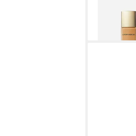
Foundation Flawless 
Foundation - 4W2 Cha
41,37 €
(1.379,00 €/ 1 l)
lieferbar - in 8-10 Werkta