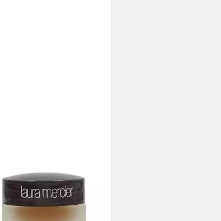
A MERCIER
dation Glatte Creme-
dierung Rich Sienna
0 €
00 €/ 1 kg)
rbar - in 2-3 Werktagen bei dir