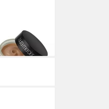
A MERCIER
dation Crème Smooth
dation Toffee Bronze
0 €
33 €/ 1 kg)
rbar - in 2-3 Werktagen bei dir