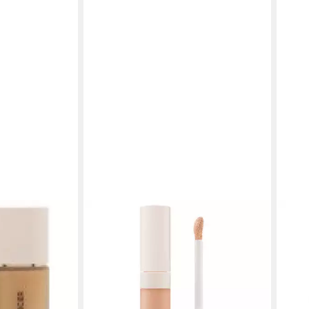
LAURA MERCIER
LAUR
ke-up (Real
Make-up Flüssiger Korrekturstift
Foun
- Farbton: 3W0
(Real Flawless Concealer) - Farbton:
Grun
27,3
6N1
(910,
30,74 €
liefe
(5.692,59 €/ 1 l)
lieferbar - in 8-10 Werktagen bei dir