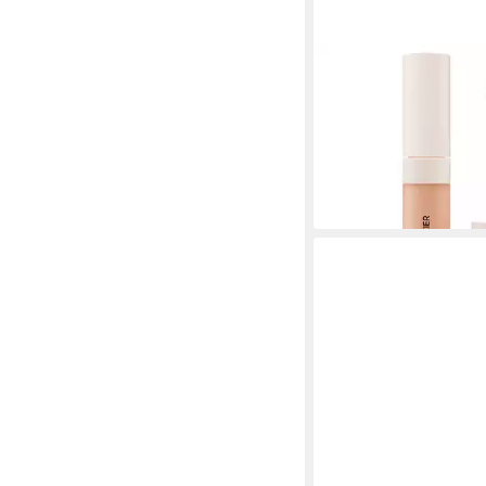
LAURA MERCIER
Make-up Flüssiger Kor
(Real Flawless Conceal
7N1
30,74 €
(5.692,59 €/ 1 l)
lieferbar - in 8-10 Werkta