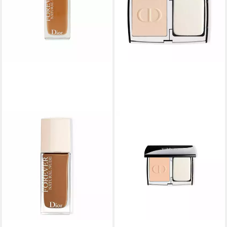
DIOR
Foundation Forever Natural
24H Wear Foundation
59,00 €
(1.966,67 €/ 1 l)
lieferbar - in 2-3 Werktagen bei dir