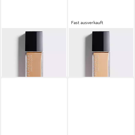
Fast ausverkauft
DIOR
DIOR
Foundation Forever Glow
Foundation Forever Fluid
#4N-neutral
Glow #3W-warm
83,34 €
84,80 €
(2.778,00 €/ 1 l)
(282,67 €/ 1 l)
lieferbar - in 9-11 Werktagen bei
lieferbar - in 9-11 Werktagen bei
dir
dir