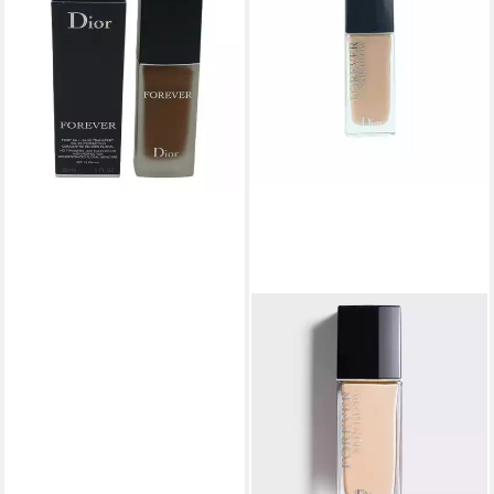
Foundation 7N 30ml
59,00 €
(1.966,67 €/ 1 l)
lieferbar - in 2-3 Werktagen bei dir