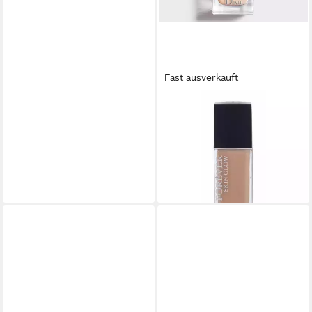
Fast ausverkauft
DIOR
Foundation Forever Fluid
Glow #1.5N-neutral
80,43 €
(2.681,00 €/ 1 l)
lieferbar - in 9-11 Werktagen bei
dir