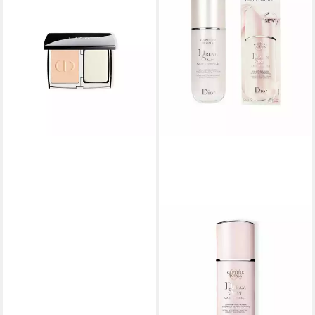
DIOR
Foundation Forever Natural
Velvet Compact Foundation
97,03 €
(729,55 €/ 1 kg)
lieferbar in 3 Wochen
DIOR
Foundation Capture
Dreamskin Care care &
Perfect
169,91 €
(3.398,20 €/ 1 l)
lieferbar in 4 Wochen