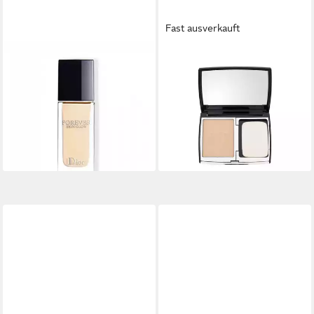
Fast ausverkauft
DIOR
DIOR
Foundation Christian Forever
Foundation Forever Natural
Glow Foundation SPF35 - 0N
Velvet Compact Foundation
88,63 €
Neutral
(615,49 €/ 1 kg)
81,01 €
lieferbar - in 9-11 Werktagen bei
(270,03 €/ 1 l)
dir
lieferbar - in 9-11 Werktagen bei
dir