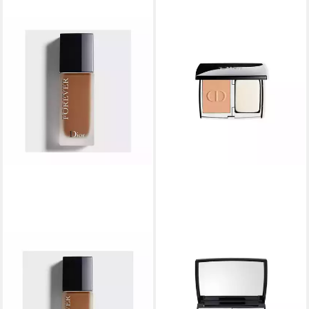
DIOR
DIOR
Foundation Forever Nº7
Foundation Forever Natural
Neutral
Velvet Compact Foundation
64,98 €
97,03 €
(2.166,00 €/ 1 l)
(10,78 €/ 1 kg)