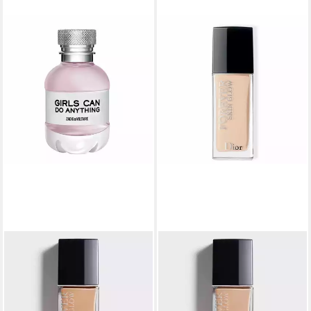
DIOR
DIOR
Foundation Forever Glow
Foundation Forever Fluid
#3.5N-neutral
Glow #3N-neutral
81,78 €
85,26 €
(2.726,00 €/ 1 l)
(2.842,00 €/ 1 l)