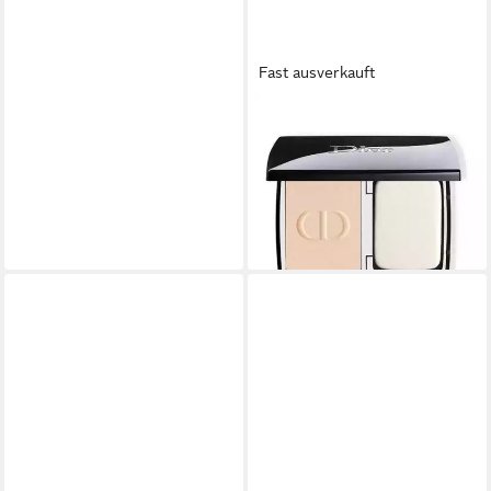
Fast ausverkauft
DIOR
Foundation Forever Natural
Velvet Compact Foundation
86,15 €
(8.615,00 €/ 1 kg)
lieferbar - in 9-11 Werktagen bei
dir