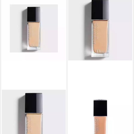
DIOR
DIOR
Foundation Forever Fluid
Foundation Forever Glow
Glow #2W-warm
#3WP-warm peach
83,10 €
85,44 €
(2.770,00 €/ 1 l)
(2.848,00 €/ 1 l)
lieferbar - in 9-11 Werktagen bei
lieferbar - in 9-11 Werktagen bei
dir
dir