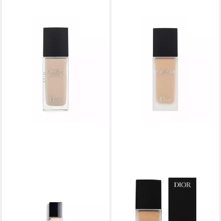
DIOR
DIOR
Foundation Forever
Foundation Forever Matte
Foundation Glow Nr.0N
Base Fluida 1n Neutral
79,94 €
Neutral