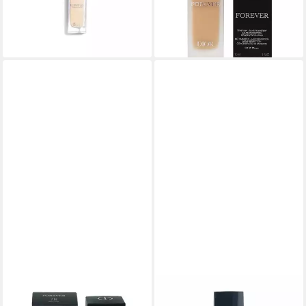
(2,66 €/ 1 l)
79,94 €
lieferbar - in 8-10 Werktagen bei
(2,66 €/ 1 l)
dir
lieferbar - in 8-10 Werktagen bei
dir
DIOR
Foundation Dior Forever