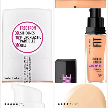
Sehr beliebt
Sehr beliebt
ESSENCE
MAYBELLINE NEW YORK
Foundation STAY ALL DAY
Foundation FIT ME! LIQUID
16H LONG LASTING
MAKE-UP
FOUNDATION
(72)
(561)