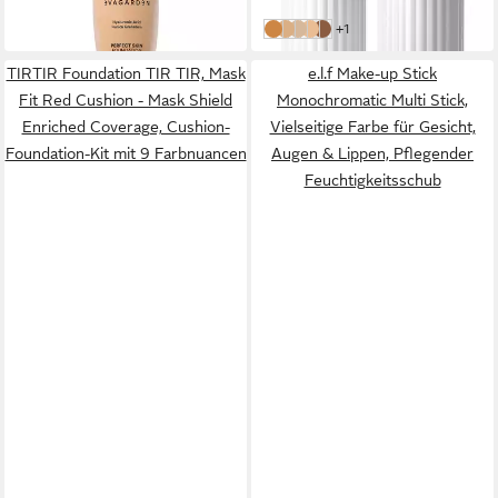
in 3-4 Werktagen bei dir
weitere Farben:
+1
05-Balanced Medium
01-Light Fair
02-Balanced Fair
04-Light Medium
09-Deep Dark
TIRTIR Foundation TIR TIR, Mask
e.l.f Make-up Stick
Fit Red Cushion - Mask Shield
Monochromatic Multi Stick,
Enriched Coverage, Cushion-
Vielseitige Farbe für Gesicht,
Foundation-Kit mit 9 Farbnuancen
Augen & Lippen, Pflegender
Feuchtigkeitsschub