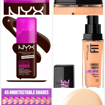
Sehr beliebt
NYX PROFESSIONAL MAKEUP
MAYBELLINE NEW YORK
Foundation MAKE 'EM
Foundation FIT ME! LIQUID
WONDER FOUNDATION
MAKE-UP