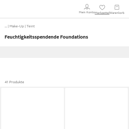
Mein Konto
Merkzettel
Warenkorb
…
Make-Up
Teint
Feuchtigkeitsspendende Foundations
41 Produkte