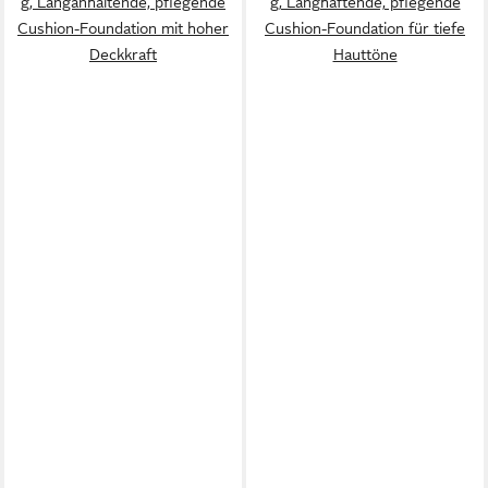
g, Langanhaltende, pflegende
g, Langhaftende, pflegende
Cushion-Foundation mit hoher
Cushion-Foundation für tiefe
Deckkraft
Hauttöne