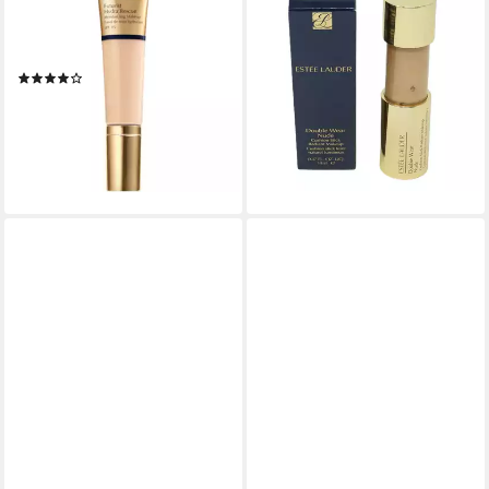
Foundation Futurist Hydra
Foundation ESTÉE LAUDER
Rescue Moisturizing Make-Up,
Double Wear Radiant Make
für Alle Hauttypen
Up 3W1 Tawny 14ml
(1)
89,00 €
46,70 €
(6.357,14 €/ 1 l)
(676,81 €/ 1 kg)
lieferbar - in 2-3 Werktagen bei dir
lieferbar - in 9-11 Werktagen bei
dir
+3