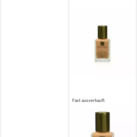
Fast ausverkauft
ESTÉE LAUDER
Foundation Estee Lauder
Double Wear Stay In Place
Makeup Spf10 #5N1-Rich