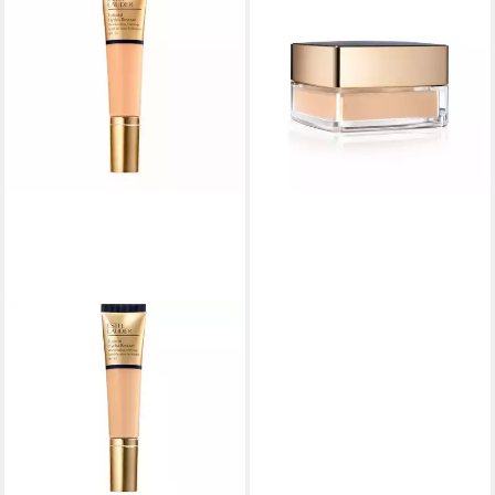
Puder Double Wear Sheer
Flattery Loose Powder, für
Alle Hauttypen
48,49 €
(5.387,78 €/ 1 kg)
lieferbar - in 8-10 Werktagen bei
dir
ESTÉE LAUDER
Foundation Estée Lauder
Futurist Hydra Rescue
Moisturizing Make-up SPF45
Color
54,36 €
(787,83 €/ 1 kg)
lieferbar - in 9-11 Werktagen bei