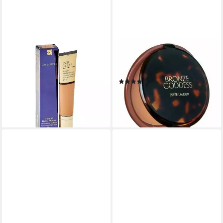
ESTÉE LAUDER
ESTÉE LAUDER
Foundation E.Lauder Futurist
Foundation E.Lauder Bronze
Hydra Rescue Moisturizing
Goddess Powder Bronzer
(2)
Makeup SPF45
ab 49,41 €
47,91 €
(2.352,86 €/ 1 kg)
(1.368,86 €/ 1 l)
lieferbar - in 9-11 Werktagen bei
lieferbar in 3 Wochen
dir