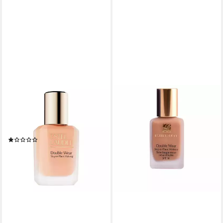
ESTÉE LAUDER
Foundation Double Wear Sip
Make Up SPF 10, für Alle
Hauttypen
(1)
62,99 €
(62,99 €/ 1 l)
lieferbar - in 3-4 Werktagen bei dir
+17