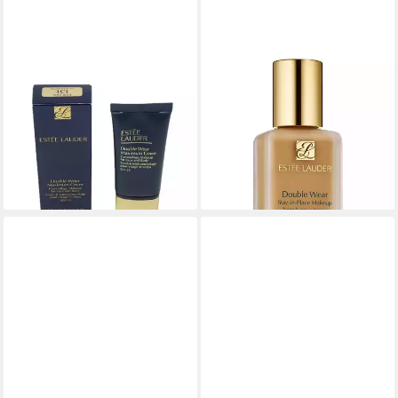
ESTÉE LAUDER
ESTÉE LAUDER
Foundation Estée Lauder
Make-up Estée Lauder Double
Double Wear Maximum Cover
Wear Makeup 3W1 Tawny
Makeup 1C1 Cool Bone 30ml
30ml
89,00 €
42,99 €
(2.966,67 €/ 1 l)
(1.433,00 €/ 1 l)
lieferbar - in 2-3 Werktagen bei dir
lieferbar - in 3-4 Werktagen bei dir