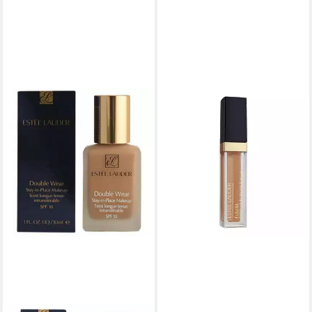
ESTÉE LAUDER
Concealer Futurist Soft Touch
Brightening Skincealer, für
Alle Hauttypen
ab 29,00 €
(966,67 €/ 1 l)
lieferbar - in 2-3 Werktagen bei dir
+12