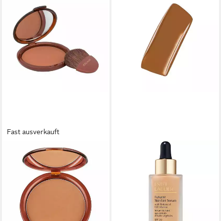
Fast ausverkauft
ESTÉE LAUDER
ESTÉE LAUDER
Foundation E.Lauder Bronze
Foundation FUTURIST
Goddess Powder Bronzer r
SKINTINT serum SPF20
50,69 €
#5W
(2.413,81 €/ 1 kg)
56,52 €
lieferbar in 2 Wochen
(1.884,00 €/ 1 l)
lieferbar - in 9-11 Werktagen bei
dir