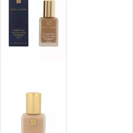
ESTÉE LAUDER
Foundation E.Lauder Double
Wear Stay In Place Makeup
SPF10
57,17 €
(1.905,67 €/ 1 l)
lieferbar in 3 Wochen