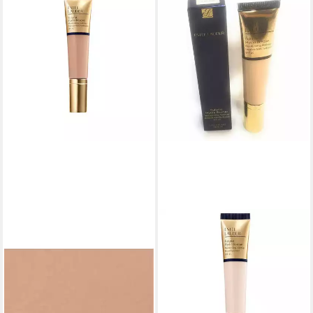
ESTÉE LAUDER
ESTÉE LAUDER
Foundation Estée Lauder
Foundation E.Lauder Futurist
Futurist Hydra Rescue
Hydra Rescue Moisturizing
Moisturizing Make-up SPF45
Makeup SPF45
65,77 €
Color
(1.879,14 €/ 1 l)
47,91 €
lieferbar - in 8-10 Werktagen bei