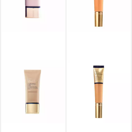
ESTÉE LAUDER
Foundation DOUBLE WEAR
light SPF10 #2C
60,51 €
(2.017,00 €/ 1 l)
lieferbar in 3 Wochen