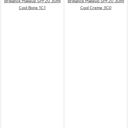
Brilliance Makeup SPF20 30ml
Brilliance Makeup SPF20 30ml
Cool Bone 1C1
Cool Creme 3C0