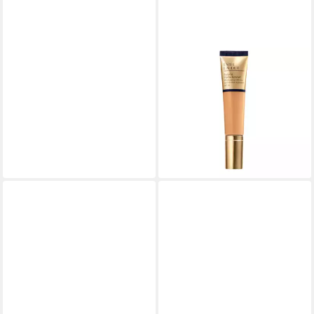
ESTÉE LAUDER
Foundation Futurist Hydra
Rescue Moisturizing Make-up
Color 4W1 Honey Bronze
56,43 €
(817,83 €/ 1 kg)
lieferbar - in 9-11 Werktagen bei
dir