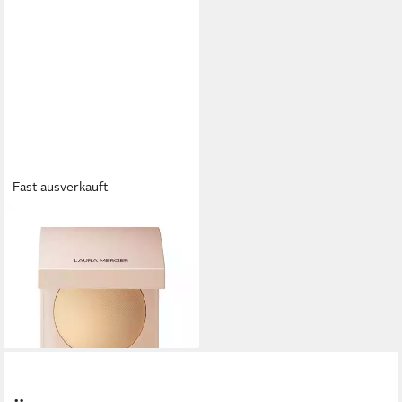
Fast ausverkauft
LAURA MERCIER
Puder Real Flawless Lumin.
Perfecting Pressed Powder
61,81 €
(475,46 €/ 1 kg)
lieferbar - in 8-10 Werktagen bei
dir