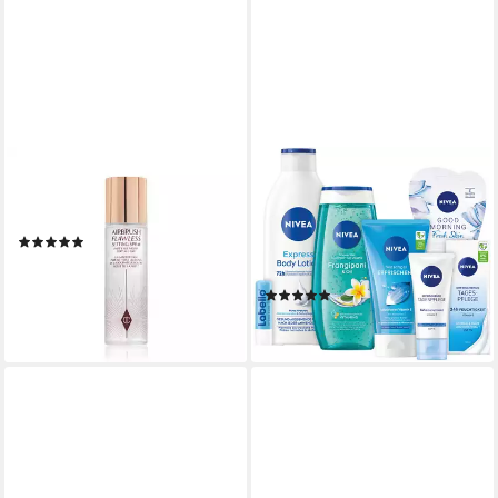
CHARLOTTE TILBURY
NIVEA
Fixierspray Airbrush Flawless
Pflege-Geschenkset THE
Setting Spray
GIFT OF CARE, 6-tlg., Sanfte
(1)
Pflege für geschmeidige Haut
ab 31,87 €
und strahlenden Teint.
(3.187,00 €/ 100 ml)
(9)
leider ausverkauft
20,89 €
lieferbar - in 5-6 Werktagen bei dir