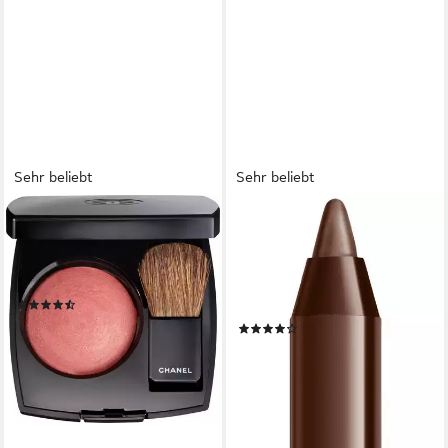
Sehr beliebt
Sehr beliebt
CHANEL
NYX PROFESSIONAL MAKEUP
Rouge Joues Contraste, 2-
Eyeliner EPIC WEAR LINER
tlg., Mit Naturhaarpinsel, Für
STICKS, kräftige
eine frische Ausstrahlung
Pigmentierung, Waterproof,
(57)
metallisch glänzend
49,99 €
(35)
(12.497,50 €/ 1 kg)
5,99 €
UVP
6,99 €
lieferbar - in 1-2 Werktagen bei dir
(4.991,67 €/ 1 kg)
-14%
lieferbar - in 1-2 Werktagen bei dir
+1