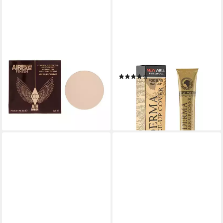
CHARLOTTE TILBURY
NEWWELL
Puder Airbrush Flawless
Foundation Derma MakeUp
Finish Pressed Powder Refill -
Cover
(9)
1 Fair
12,90 €
68,25 €
(43,00 €/ 100 ml)
(2.730,00 €/ 1 kg)
lieferbar - in 2-3 Werktagen bei dir
lieferbar - in 2-3 Werktagen bei dir