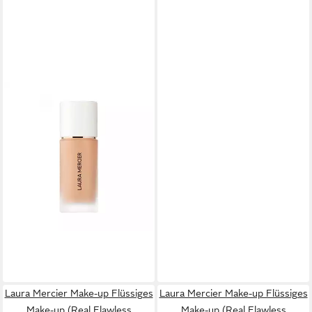
LAURA MERCIER
Make-up Flüssiges Make-up
(Real Flawless Foundation) -
Farbton: 5C1 Sepia
45,12 €
(1.504,00 €/ 1 l)
lieferbar - in 8-10 Werktagen bei
dir
Laura Mercier Make-up Flüssiges
Laura Mercier Make-up Flüssiges
Make-up (Real Flawless
Make-up (Real Flawless