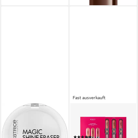
Fast ausverkauft
CATRICE
KIKO MILANO
Puder MAGIC SHINE
Lippenstift-Set KIKO Milano
ERASER GEL TO POWDER,
Unlimited Double Touch
mattiert wie ein Fixierpuder,
Lipstick Kit, 3-tlg.
(1)