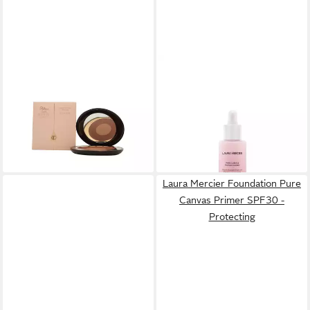
CHARLOTTE TILBURY
LAURA MERCIER
Rouge Cheek To Chic Blusher
Foundation Pure Canvas
- Pillow Talk Intense
Power Primer- Supercharged
46,17 €
Essence
(710,31 €/ 1 kg)
50,20 €
lieferbar in 2 Wochen
(1.673,33 €/ 1 l)
lieferbar in 3 Wochen
Laura Mercier Foundation Pure
Canvas Primer SPF30 -
Protecting