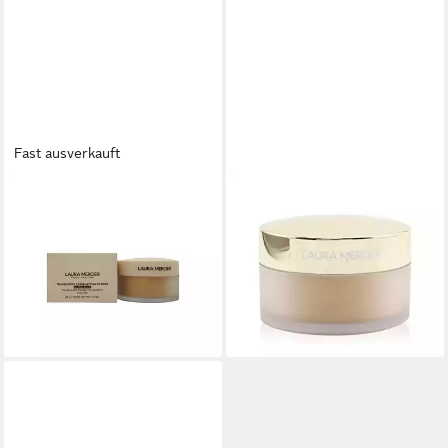
Fast ausverkauft
LAURA MERCIER
LAURA MERCIER
Puder Translucent Loose
Puder Translucent Loose
Setting Powder Ultra-Blur -
Setting Pow. - Light Catcher
54,93 €
Translucent Honey
(1.894,14 €/ 1 kg)
65,41 €
lieferbar - in 8-10 Werktagen bei
(467,21 €/ 1 kg)
dir
lieferbar - in 8-10 Werktagen bei
dir