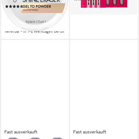
makelloses Finish
59,90 €
(8)
lieferbar - in 3-4 Werktagen bei dir
4,70 €
UVP
5,49 €
(470,00 €/ 1 kg)
-14%
lieferbar - in 1-2 Werktagen bei dir
Fast ausverkauft
Fast ausverkauft