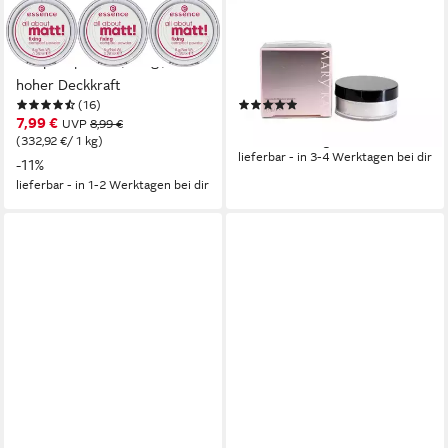
ESSENCE
MARY KAY
Puder all about matt! fixing
Puder Translucent Loose
compact powder, 3-tlg., mit
Powder transparentes loses
hoher Deckkraft
Puder 11g
(16)
(2)
7,99 €
29,95 €
UVP
8,99 €
(332,92 €/ 1 kg)
(2.722,73 €/ 1 kg)
lieferbar - in 3-4 Werktagen bei dir
-11%
lieferbar - in 1-2 Werktagen bei dir