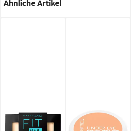
Ähnliche Artikel
MAYBELLINE NEW YORK
CATRICE
Puder FIT ME! COMPACT
Puder UNDER EYE
POWDER, mit
BRIGHTENER SETTING