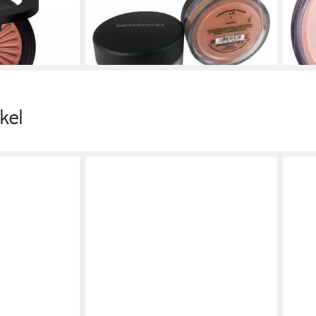
35,14 €
43,7
(23.426,67 €/ 1 kg)
(4.86
lieferbar in 2 Wochen
liefe
kel