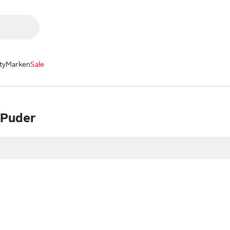
ty
Marken
Sale
 Puder