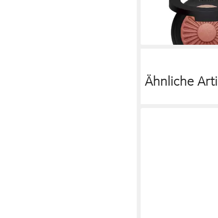
Kuss der Rose
37,87 €
(9.965,79 €/ 1 kg)
lieferbar in 2 Wochen
Ähnliche Arti