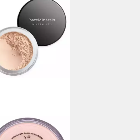
MINERALS
r Mineral Veil Finishing Face
der