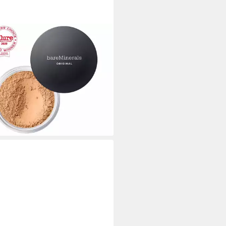
MINERALS
dation Original Foundation
15
4 €
5,00 €/ 1 kg)
rbar in 2 Wochen