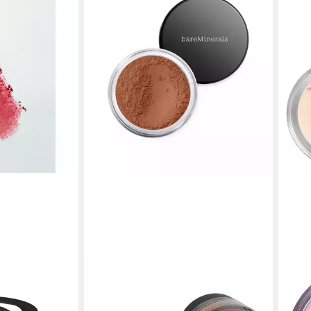
BAREMINERALS
BARE
autfarbe
Puder All-Over Face Color - Loos
Pude
e-Bronzer
Powder
Pow