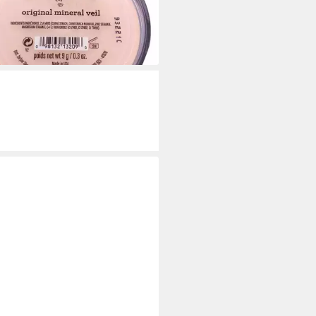
6 €
2,22 €/ 1 kg)
rbar in 2 Wochen