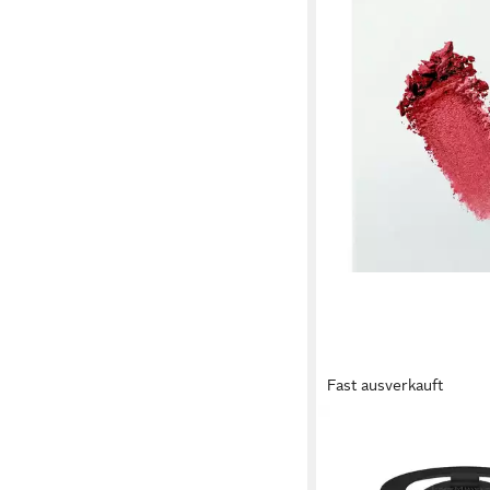
Fast ausverkauft
BAREMINERALS
Bronzer-Puder Gen H
Blonzer Blusher Roug