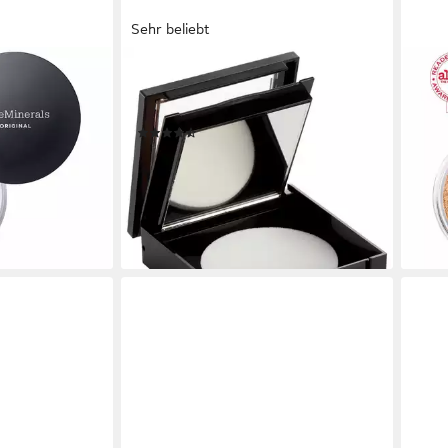
Sehr beliebt
MAYBELLINE NEW YORK
BARE
oundation 06
Puder FIT ME! COMPACT POWDER,
Foun
mit langanhaltender Formel
SPF
(480)
46,0
5,99 €
UVP
7,99 €
(5.75
(665,56 €/ 1 kg)
liefe
-25%
lieferbar - in 1-2 Werktagen bei dir
+1