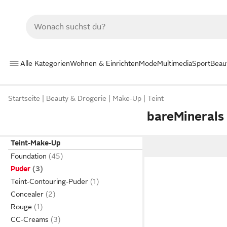
Alle Kategorien
Wohnen & Einrichten
Mode
Multimedia
Sport
Beau
Startseite
Beauty & Drogerie
Make-Up
Teint
bareMinerals
Teint-Make-Up
Foundation
Puder
Teint-Contouring-Puder
Concealer
Rouge
CC-Creams