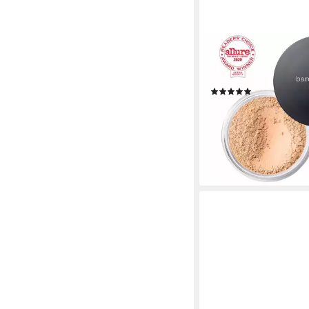
BAREMINERALS
Foundation Original F
Neutral Ivory Spf15
(1)
ab 43,21 €
(5.401,25 €/ 1 kg)
lieferbar in 3 Wochen