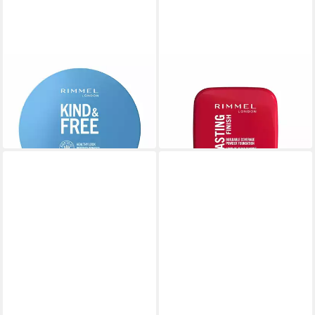
RIMMEL LONDON
RIMMEL LONDON
Foundation Kind y Free
Foundation Lasting Finish
Powder 40-Tan
Compact 06-Rose Vainilla
12,48 €
13,21 €
(1.248,00 €/ 1 kg)
(1.321,00 €/ 1 kg)
lieferbar in 2 Wochen
lieferbar in 2 Wochen