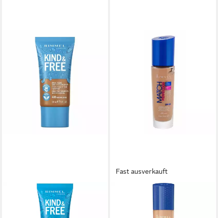
Fast ausverkauft
RIMMEL LONDON
RIMMEL LONDON
Foundation Kind y Free Tint
Foundation Match Perfection
Foundation 400-Natural
Spf20 300 Sand