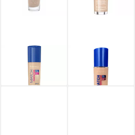
RIMMEL LONDON
RIMMEL LONDON
Foundation Match Perfection
Foundation for Women
20,55 €
Foundation Spf20 100 Ivory
(685,00 €/ 1 l)
14,65 €
in 9-11 Werktagen bei dir
(488,33 €/ 1 l)
lieferbar in 2 Wochen