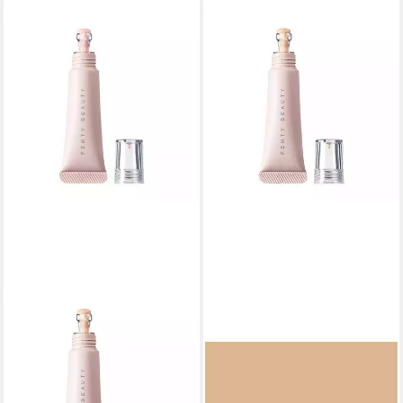
FENTY BEAUTY
FENTY BEAUTY
Concealer Bright Fix Eye
Concealer Bright Fix Eye
Brightener 08 Deep Melon
Brightener Concealer - 04
Concealer
Crepe
ab 19,98 €
ab 19,98 €