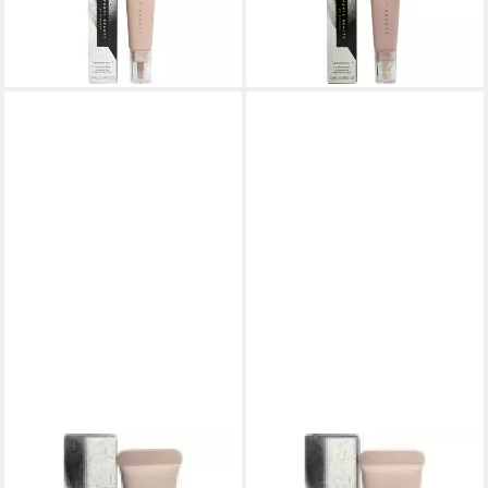
Concealer
Golden Ivory
ab 20,13 €
ab 20,13 €
(2.013,00 €/ 1 l)
(2.013,00 €/ 1 l)
lieferbar in 3 Wochen
lieferbar in 3 Wochen