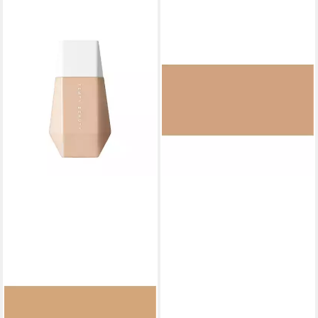
FENTY BEAUTY
Foundation Eaze Drop
Blurring Haut Tint - 6
65,88 €
(2.058,75 €/ 1 l)
lieferbar - in 9-11 Werktagen bei
dir
FENTY BEAUTY
Foundation Eaze Drop
Blurring Haut Tint - 5
65,88 €