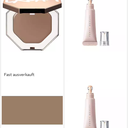
Fast ausverkauft
FENTY BEAUTY
Bronzer-Puder Cheeks Out
Freestyle Cream Bronzer -
Amber
66,26 €
(12.669,22 €/ 1 kg)
lieferbar - in 9-11 Werktagen bei
dir