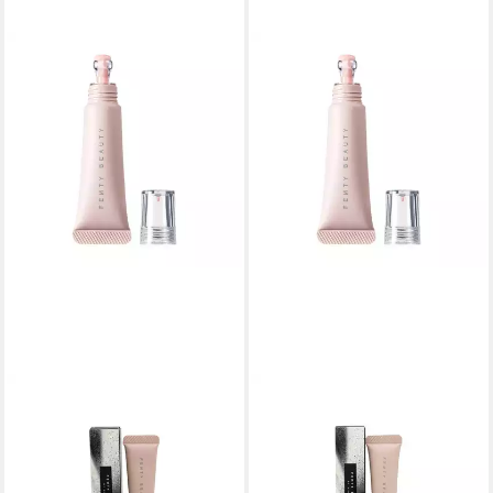
FENTY BEAUTY
FENTY BEAUTY
Concealer Bright Fix Eye
Concealer Bright Fix Eye
Brightener 13 Pumpkin
Brightener 14 Toffee
Concealer
Concealer