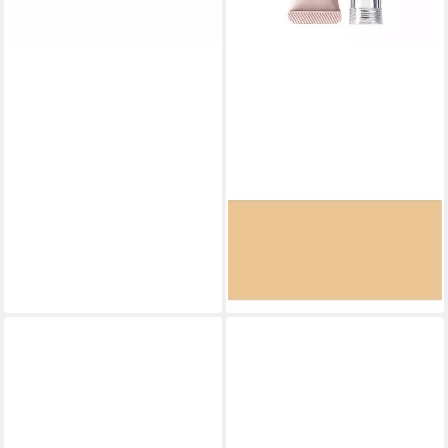
FENTY BEAUTY
Concealer Bright Fix Eye
Brightener 05 Butter
Concealer
ab 27,73 €
(3.466,25 €/ 1 l)
lieferbar in 4 Wochen