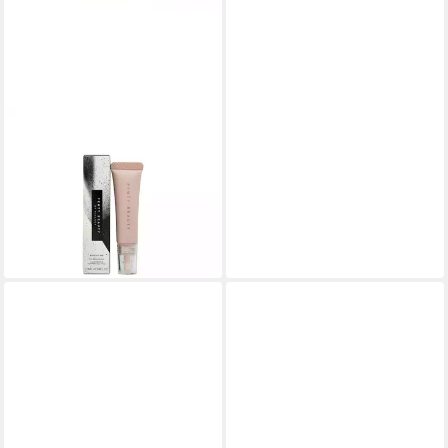
FENTY BEAUTY
Concealer Bright Fix Eye
Brightener 01 Rose Quartz
Concealer
ab 25,08 €
(2.508,00 €/ 1 l)
lieferbar in 3 Wochen