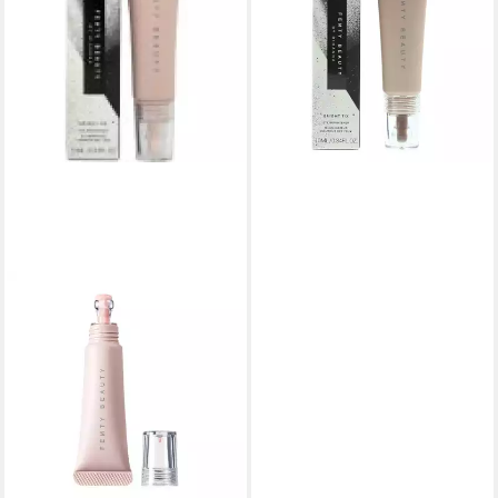
Concealer
ab 20,13 €
(2.013,00 €/ 1 l)
lieferbar in 3 Wochen