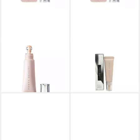
FENTY BEAUTY
FENTY BEAUTY
Concealer Bright Fix Eye
Concealer Bright Fix Eye
Brightener 07 Deep Butter
Brightener 10 Honey
Concealer
Concealer
ab 19,98 €
ab 20,13 €
(1.998,00 €/ 1 l)
(2.013,00 €/ 1 l)
lieferbar in 3 Wochen
lieferbar in 3 Wochen