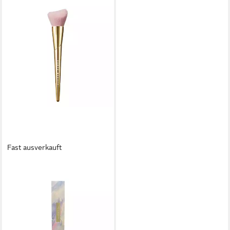
Fast ausverkauft
FENTY BEAUTY
Foundationpinsel Make-Up
Cheek Hugging Bronzer
Brush - 1
ab 24,78 €
lieferbar in 4 Wochen