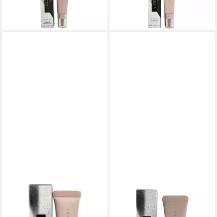
24,26 €
ab 20,13 €
(2.426,00 €/ 1 l)
(2.013,00 €/ 1 l)
lieferbar in 2 Wochen
lieferbar in 3 Wochen
FENTY BEAUTY
Concealer Bright Fix Eye
Brightener 16 Coffee