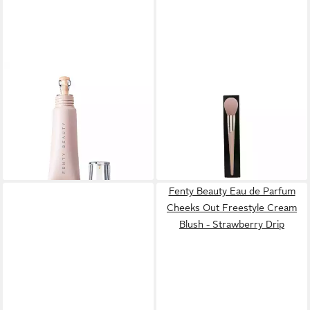
FENTY BEAUTY
FENTY BEAUTY
Concealer Bright Fix Eye
Maskenpinsel Powder Puff
Brightener 03 Seashell
Setting Brush 170 - 1 Piece
ab 31,61 €
Concealer
lieferbar in 3 Wochen
ab 19,98 €
(1.998,00 €/ 1 l)
lieferbar in 3 Wochen
Fenty Beauty Eau de Parfum
Cheeks Out Freestyle Cream
Blush - Strawberry Drip