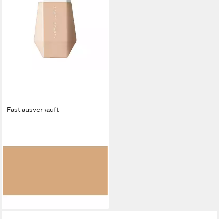
Fast ausverkauft
FENTY BEAUTY
Foundation Eaze Drop
Blurring Haut Tint - 07 Light
Medium
68,70 €
(2.146,88 €/ 1 l)
lieferbar - in 9-11 Werktagen bei
dir