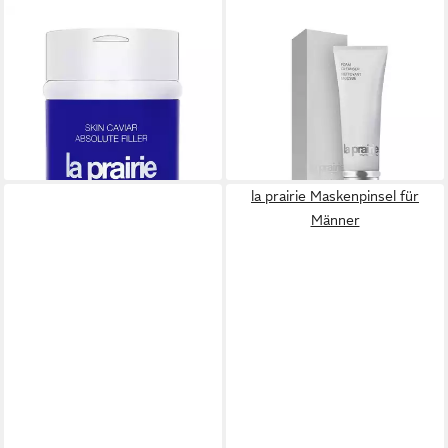
LA PRAIRIE
LA PRAIRIE
Haarspülung Haut Caviar
Gesichts-Reinigungsmilch
Absolute Filler
Foam Cleanser
ab 604,36 €
ab 68,85 €
UVP
79,19 €
(10.072,67 €/ 1 l)
(550,80 €/ 1 l)
lieferbar - in 2-3 Werktagen bei dir
-13%
lieferbar - in 2-3 Werktagen bei dir
la prairie Maskenpinsel für
Männer