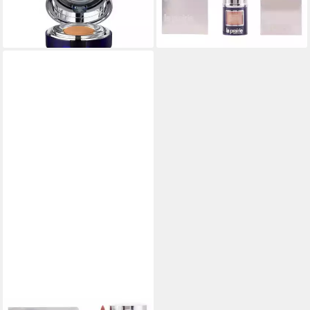
(8,14 €/ 1 l)
(906,60 €/ 1 l)
lieferbar - in 8-10 Werktagen bei
lieferbar - in 9-11 Werktagen bei
dir
dir