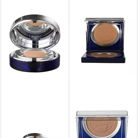
LA PRAIRIE
LA PRAIRIE
Foundation Caviar Essence-in-
Foundation CAVIAR powder
Foundation - Honey Beige
foundation #golden beige r
246,29 €
245,87 €