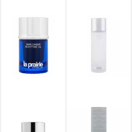
LA PRAIRIE
Tagescreme Haut Caviar
Nighttime Oil
562,52 €