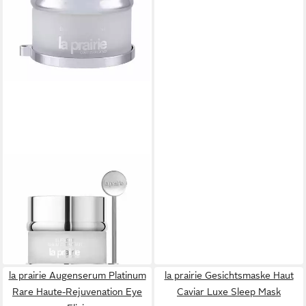
LA PRAIRIE
Gesichts-Reinigungsmilch
Supreme Balm Cleanser
143,18 €
(1.431,80 €/ 1 l)
lieferbar - in 8-10 Werktagen bei
dir
la prairie Augenserum Platinum
la prairie Gesichtsmaske Haut
Rare Haute-Rejuvenation Eye
Caviar Luxe Sleep Mask