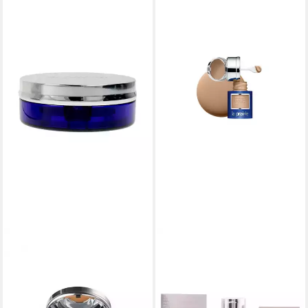
LA PRAIRIE
LA PRAIRIE
Foundation Caviar Essence-in-
Foundation La Praire Caviar
Foundation - NW40 Almond
Concealer Foundation Spf15
Beige 2x
Honey Beige
244,33 €
271,98 €