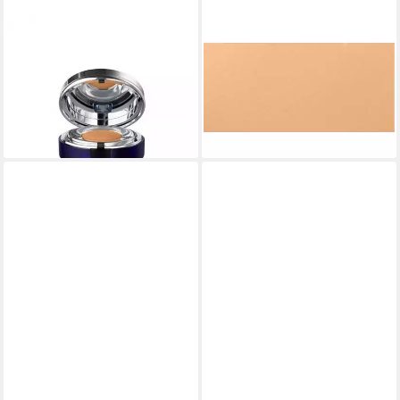
LA PRAIRIE
LA PRAIRIE
Primer Caviar Essence-In-
Lidschatten Concealer
Foundation Spf 25 Pure Ivory
Foundation SPF15 Peche
2 X
r/Foundation r
233,69 €
ab 278,89 €
(778,97 €/ 1 l)
(139.445,00 €/ 1 kg)
lieferbar - in 9-11 Werktagen bei
lieferbar - in 8-10 Werktagen bei
dir
dir