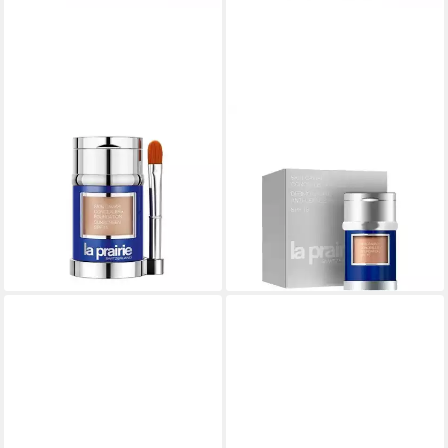
LA PRAIRIE
LA PRAIRIE
Foundation La Praire Caviar
Foundation Caviar Base
Concealer Foundation Spf15
Correctora Spf15 Pure Ivory
283,05 €
Sunset Beige
(9,44 €/ 1 l)
ab 262,90 €
lieferbar - in 9-11 Werktagen bei
(8,76 €/ 1 l)
dir
lieferbar - in 9-11 Werktagen bei
dir