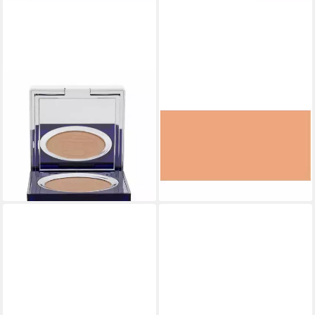
LA PRAIRIE
LA PRAIRIE
Foundation CAVIAR powder
Foundation C Essence-In-
foundation #satin Hautfarbe r
Foundation Spfolden Beige
253,70 €
W30 2x15
(28.188,89 €/ 1 kg)
244,67 €
lieferbar in 3 Wochen
(815,57 €/ 1 l)
lieferbar - in 8-10 Werktagen bei
dir