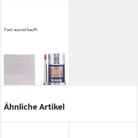
Fast ausverkauft
LA PRAIRIE
Foundation Caviar Concealer
Foundation Spf15 Mocha
272,08 €
(906,93 €/ 1 l)
lieferbar - in 8-10 Werktagen bei
dir
Ähnliche Artikel