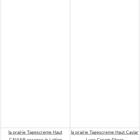
la prairie Tagescreme Haut
la prairie Tagescreme Haut Caviar
CAVIAR essence in Lotion
Luxe Cream Sheer