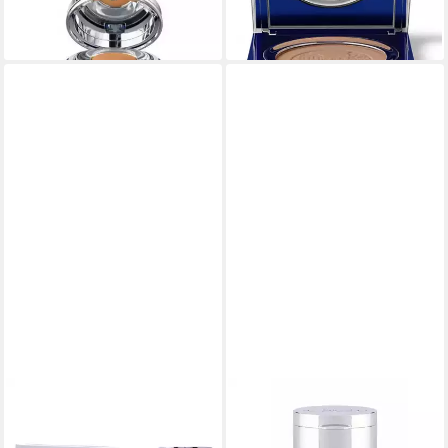
(820,97 €/ 1 l)
(27.318,89 €/ 1 kg)
lieferbar - in 8-10 Werktagen bei
lieferbar - in 8-10 Werktagen bei
dir
dir