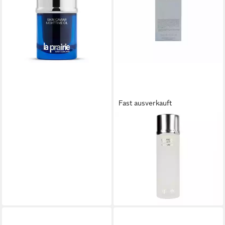
(28.126,00 €/ 1 l)
lieferbar - in 8-10 Werktagen bei
dir
Fast ausverkauft
LA PRAIRIE
Make-up-Entferner Cellular
Cleansing Water For Eyes &
Face
128,11 €
(854,07 €/ 1 l)
lieferbar - in 8-10 Werktagen bei
dir