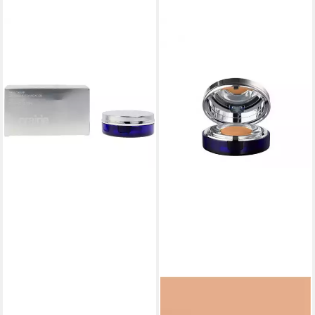
LA PRAIRIE
Foundation Caviar Essence-in-
Foundation - W50 Mocha 2x
237,22 €
(7,91 €/ 1 l)
lieferbar in 3 Wochen
LA PRAIRIE
Foundation Caviar Essence-in-
Foundation - Peach
246,17 €
(8.205,67 €/ 1 l)