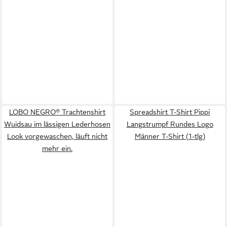
LOBO NEGRO® Trachtenshirt
Spreadshirt T-Shirt Pippi
Wuidsau im lässigen Lederhosen
Langstrumpf Rundes Logo
Look vorgewaschen, läuft nicht
Männer T-Shirt (1-tlg)
mehr ein.