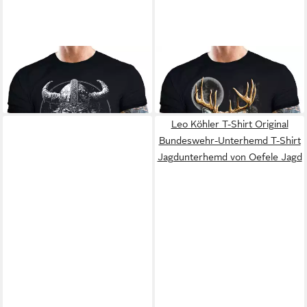
LOBO NEGRO®
T-Shirt für
LOBO NEGRO®
T-Shirt für
Wikinger Nordmann Keltic
Jäger: Auf der Pirsch nach
24,95 €
24,95 €
Fans: X-King
dem Hirsch
Leo Köhler T-Shirt Original
Bundeswehr-Unterhemd T-Shirt
Jagdunterhemd von Oefele Jagd