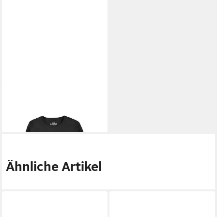
LOKI
T-Shirt
13,89 €
UVP
19,95 €
-30%
Ähnliche Artikel