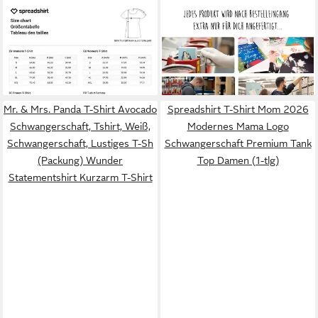
SPREADSHIRT
T-Shirt Baby
MR. & MRS. PANDA
T-Shirt
2026 Loading Süße
Hase Blume, Größe XL T-
22,99 €
21,99 €
Schwangerschaft Frauen T-
Shirt, Schwarz, Geburtstag,
Shirt (1-tlg) Slim Fit, fällt klein
Schwangerschaft, T
aus
(Packung) Tshirt Erstes Kind
Geburt
Mr. & Mrs. Panda T-Shirt Avocado
Spreadshirt T-Shirt Mom 2026
Schwangerschaft, Tshirt, Weiß,
Modernes Mama Logo
Schwangerschaft, Lustiges T-Sh
Schwangerschaft Premium Tank
(Packung) Wunder
Top Damen (1-tlg)
Statementshirt Kurzarm T-Shirt