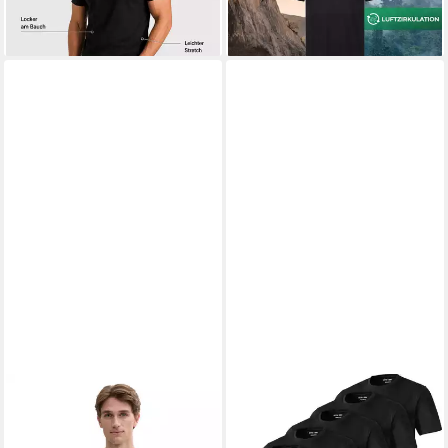
Schweiß-Geruch, Outdoor &
Funktionsshirt