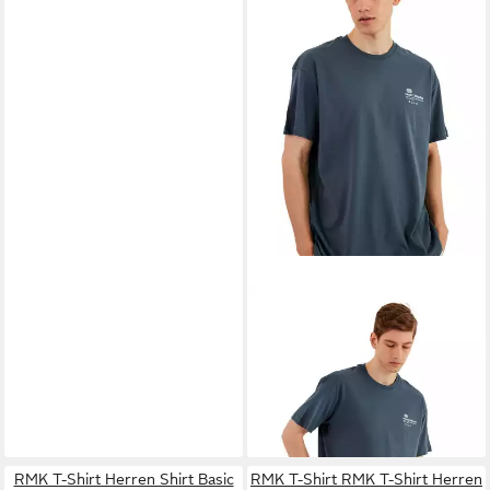
COMEOR
Oversize-Shirt
Herren T-Shirt: Trendige
7,99 €
Urban Streetwear für lässige
UVP
36,90 €
Styles (1-tlg) mit individuellem
-78%
Print
+13
RMK T-Shirt Herren Shirt Basic
RMK T-Shirt RMK T-Shirt Herren