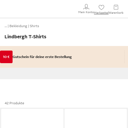
Mein Konto
Merkzettel
Warenkorb
…
Bekleidung
Shirts
Lindbergh T-Shirts
10 €
Gutschein für deine erste Bestellung
42 Produkte