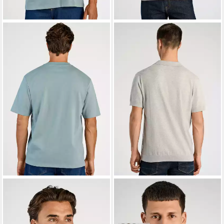
LINDBERGH
LINDBERGH
Kurzarmshirt mit Lindbergh-
Langarm-Poloshirt Poloshirt
Pressung
(Langarm) Relaxed Fit
ab 16,35 €
49,95 €
UVP
39,95 €