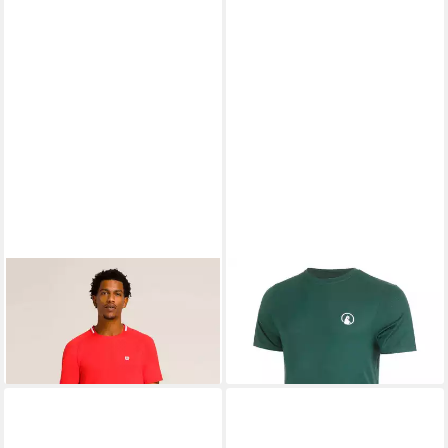
WILSON
T-Shirt Serve Out
QUIET PLEASE
T-Shirt
63,23 €
Receiver
29,95 €
UVP
34,95 €
-14%