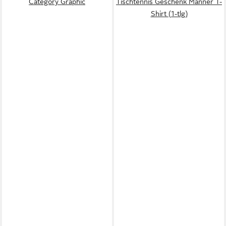
Category Graphic
Tischtennis Geschenk Männer T-
Shirt (1-tlg)