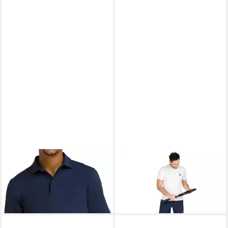
WILSON
Tennisshirt WILSON
QUIET PLEASE
T-Shirt
Herren Poloshirt League Polo
Receiver
80,00 €
29,95 €
UVP
34,95 €
-14%