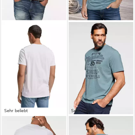
Sehr beliebt
Sehr beliebt
TOM TAILOR
Rundhalsshirt
MAN'S WORLD
T-Shirt
mit Logoprint
Kurzarm, mit stylischem Print,