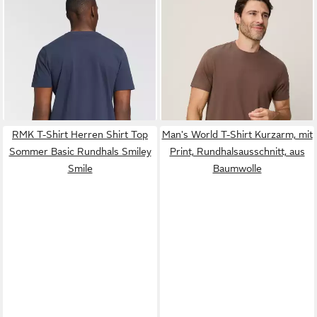
MAN'S WORLD
T-Shirt
MAN'S WORLD
T-Shirt neue
Kurzarm, bedruckt,
Farben! Preis-Leistungs
ab 8,99 €
ab 26,99 €
Rundhalsausschnitt, aus
UVP
9,99 €
Bestseller! Auch in Großen
(9,00 €/ 1 Stk)
Single Jersey
-10%
Größen (3er-Pack) aus
+7
Baumwolle, angenehmer
Tragekomfort, hochwertige
Verarbeitung
RMK T-Shirt Herren Shirt Top
Man's World T-Shirt Kurzarm, mit
Sommer Basic Rundhals Smiley
Print, Rundhalsausschnitt, aus
Smile
Baumwolle