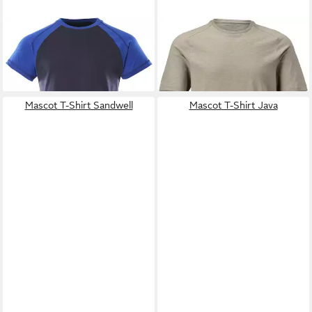
MASCOT
T-Shirt Albano
MASCOT
T-Shirt
ab 42,69 €
ab 34,09 €
+5
Mascot T-Shirt Sandwell
Mascot T-Shirt Java