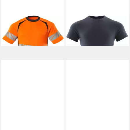
MASCOT
T-Shirt
MASCOT
T-Shirt
ab 88,19 €
ab 30,39 €
+4
+1