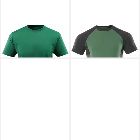
MASCOT
T-Shirt Calais
MASCOT
T-Shirt Potsdam
ab 26,19 €
ab 49,39 €
+15
+3