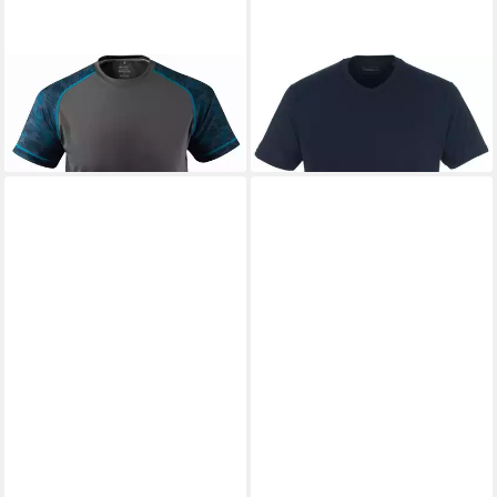
MASCOT
T-Shirt
MASCOT
T-Shirt Algoso
ab 59,19 €
ab 38,39 €
+2