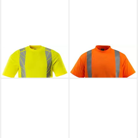
MASCOT
T-Shirt
MASCOT
T-Shirt Townsville
ab 103,19 €
ab 50,59 €