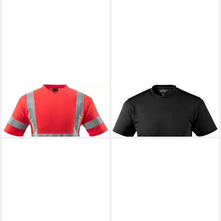
MASCOT
T-Shirt
MASCOT
T-Shirt Manacor
ab 87,29 €
ab 42,69 €