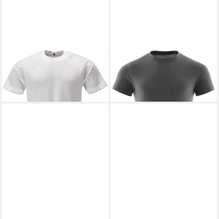
MASCOT
T-Shirt
MASCOT
T-Shirt
ab 54,29 €
ab 30,39 €
+12