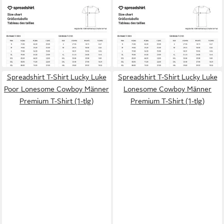
SPREADSHIRT
T-Shirt
SPREADSHIRT
T-Shirt
Garfield Nö Nein Kein Bock
Mickey & Minnie Retro Mickey
22,99 €
22,99 €
Lustig Männer T-Shirt (1-tlg)
Mouse Zwinkernd Männer T-
Shirt (1-tlg)
Spreadshirt T-Shirt Lucky Luke
Spreadshirt T-Shirt Lucky Luke
Poor Lonesome Cowboy Männer
Lonesome Cowboy Männer
Premium T-Shirt (1-tlg)
Premium T-Shirt (1-tlg)