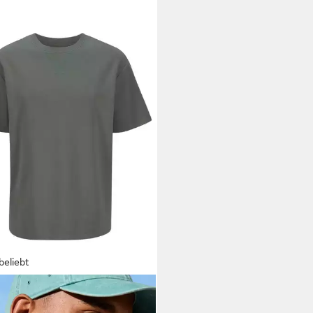
beliebt
N DEVIN
T-Shirt modische
kturware aus Baumwoll-