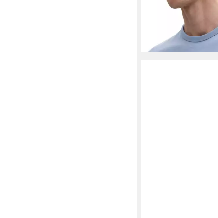
ab 11,99 €
+2