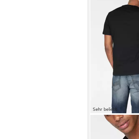
Sehr beliebt
TOM TAILOR
Rundhals
Logoprint
ab 11,99 €