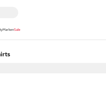
ty
Marken
Sale
irts