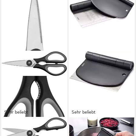
Sehr beliebt
Sehr beliebt
WMF
GEFU
Haushaltsschere Touch, (1-
Teigspachtel DUTTO, Zwei in