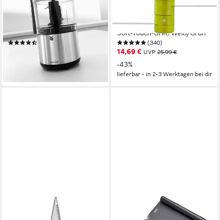
65 W, platzsparend,
Zerkleinerer, 500ml,
abnehmbarer Behälter,
Edelstahlklingen, rutschfest,
spülmaschinengeeignete Teile
Soft-Touch-Griff, Weiß/Grün
(719)
(340)
37,16 €
14,69 €
UVP
54,99 €
UVP
25,99 €
-32%
-43%
lieferbar - in 1-2 Werktagen bei dir
lieferbar - in 2-3 Werktagen bei dir