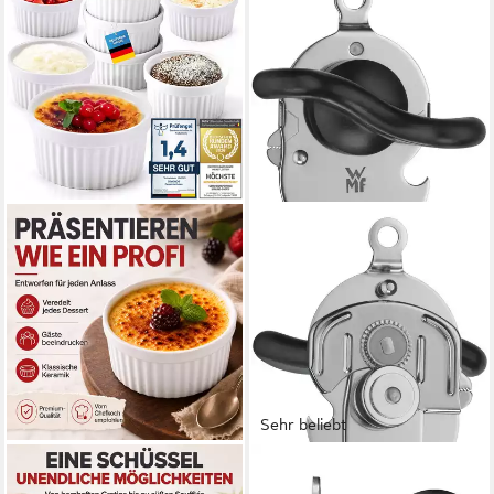
Sehr beliebt
DIMONO
WMF
Dessertschale DIMONO
Dosenöffner Tin Up,