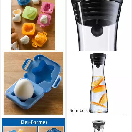
Sehr beliebt
WENKO
WMF
Kaltspeisenform Eierformer 4
Wasserkaraffe Basic für Kalt-