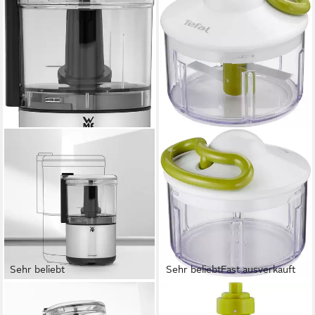
Sehr beliebt
Sehr beliebt
Fast ausverkauft
WMF
TEFAL
Zerkleinerer KÜCHENminis®,
Gemüsehacker 5 Sekunden