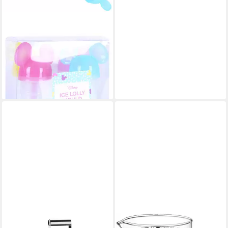
DISNEY
Kaltspeisenform 4x bunte
Eisbehälter Mickey DISNEY
16,99 €
lieferbar - in 4-5 Werktagen bei dir