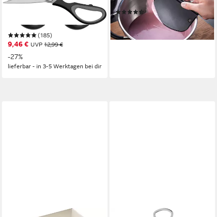
tlg), perfektes Schneiden,
Eins, spülmaschinengeeignet
(37)
extra scharf, ergonomisch,
11,95 €
komfortabler Griff
lieferbar - in 1-2 Werktagen bei dir
(185)
9,46 €
UVP
12,99 €
-27%
lieferbar - in 3-5 Werktagen bei dir