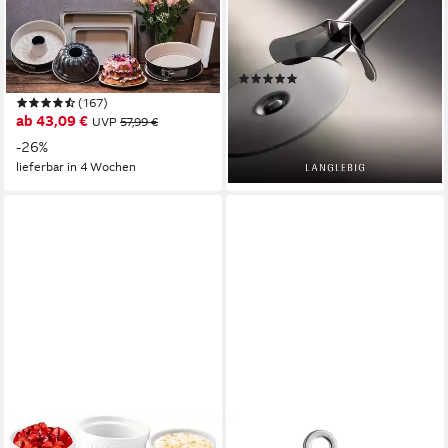
Backform Back-Trend, (Set 3-
Pizzaschneider Profi Plus,
tlg), (je 1 Gugelhupfform,
Cromargan® Edelstahl
Springform, Kastenform),
Rostfrei 18/10
(92)
Stahlblech
20,58 €
UVP
29,99 €
(167)
ab 43,09 €
UVP
57,99 €
-31%
lieferbar - in 1-2 Werktagen bei dir
-26%
lieferbar in 4 Wochen