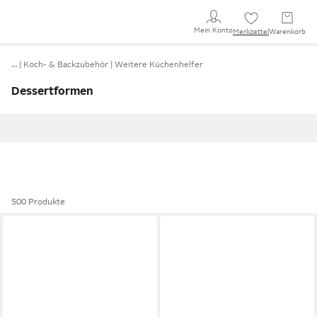
Mein Konto
Merkzettel
Warenkorb
…
Koch- & Backzubehör
Weitere Küchenhelfer
Dessertformen
500 Produkte