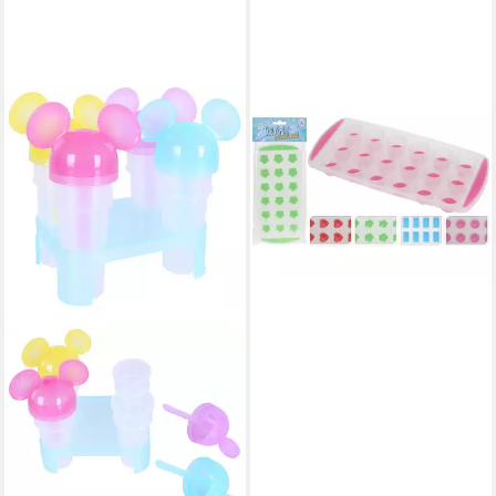
KOOPMAN
Kaltspeisenform 24 Stück
Eiswürfelformen ca.24,5x11,7
Eisfach Gefrierschrank
54,99 €
(2,29 €/ 1 Stk)
lieferbar - in 4-5 Werktagen bei dir