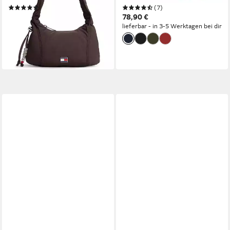
(2)
(7)
Schmuckelementen
55,48 €
78,90 €
UVP
89,90 €
lieferbar - in 3-5 Werktagen bei dir
-38%
lieferbar - in 1-2 Werktagen bei dir