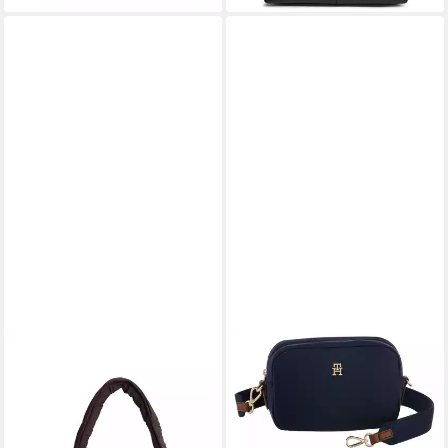
TOMMY JEANS
TOMMY HILFIGER
Schultertasche TJW CASUAL
Mini Bag POPETTE CAMERA
SHOULDER BAG, Damen
BAG, Damen Umhängetasche,
Tragetasche, Minibag, mit
Schultertasche mit TH-
Zierperlen und
Schmuckelement