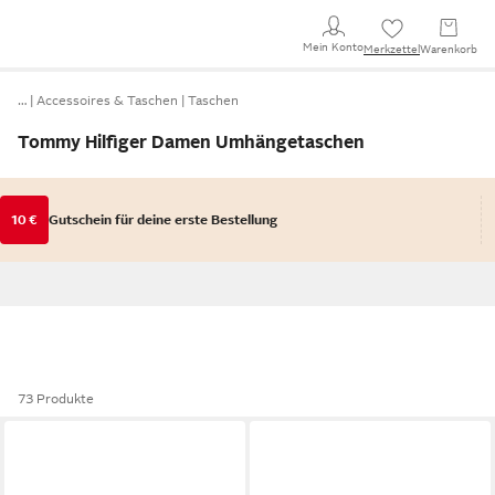
Mein Konto
Merkzettel
Warenkorb
…
Accessoires & Taschen
Taschen
Tommy Hilfiger Damen Umhängetaschen
10 €
Gutschein für deine erste Bestellung
73 Produkte