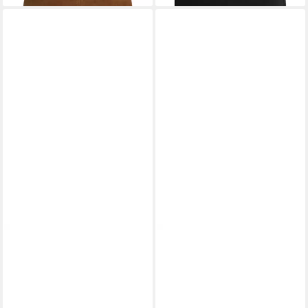
TOMMY JEANS
TOMMY HILFIGER
Umhängetasche TJW ESS
Umhängetasche TH GLAM
DAILY CROSSOVER, Damen
MINI CHAIN CROSSOVER,
Schultertasche, Handtasche
Damen Schultertasche,
mit kontrastfarbigem Logo-
Abendtasche, Zierkette als