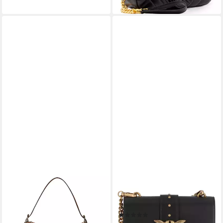
GUCCI
PINKO
Schultertasche GG Emblem
Umhängetasche Love One,
Medium Shoulder Bag
Leder
(2)
1.490,00 €
UVP
1.850,00 €