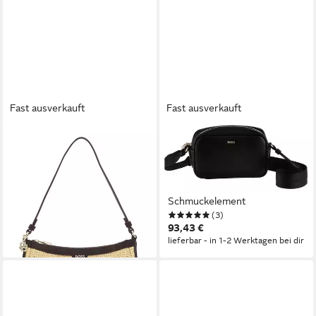
Fast ausverkauft
Fast ausverkauft
BOSS
BOSS
Schultertasche,
Umhängetasche Sandy,
Umhängetasche, Damen
Damen Handtasche,
Handtasche mit verstellbarem
Schultertasche mit BOSS-
Umhängeriemen
Schmuckelement
(3)
160,00 €
93,43 €
lieferbar - in 1-2 Werktagen bei dir
lieferbar - in 1-2 Werktagen bei dir