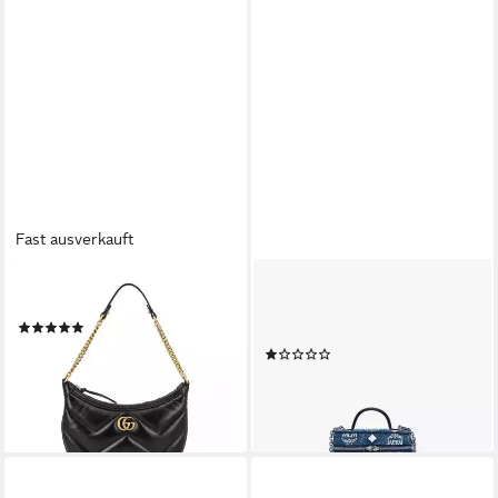
Fast ausverkauft
GUCCI
MCM
Schultertasche GG Marmont
Umhängetasche Aren
(1)
Crossbody Bag
1.290,00 €
UVP
1.800,00 €
(1)
450,00 €
-28%
UVP
630,00 €
lieferbar - in 2-3 Werktagen bei dir
-29%
lieferbar - in 2-3 Werktagen bei dir