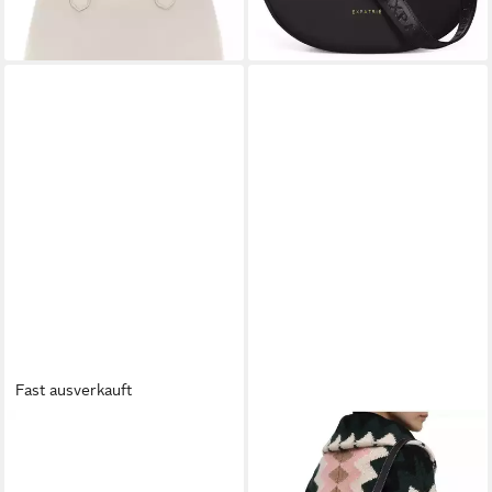
+2
Fast ausverkauft
BALMAIN
CHLOÉ
Schultertasche 1945 Soft
Schultertasche Edith
Small Bag Jacquard
Ledertasche Shopper Tote