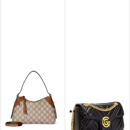
GUCCI
GABRIELLA G BY GABRIELLA
GUCCI
Schultertasche GG Emblem
Umhängetasche CINDY,
1.290,00 €
UVP
1.650,00 €
Damen Umhängetasche,
-22%
Handtasche, Tragetasche mit
lieferbar - in 2-3 Werktagen bei dir
Logoverzierung
(1)
99,95 €
lieferbar - in 1-2 Werktagen bei dir