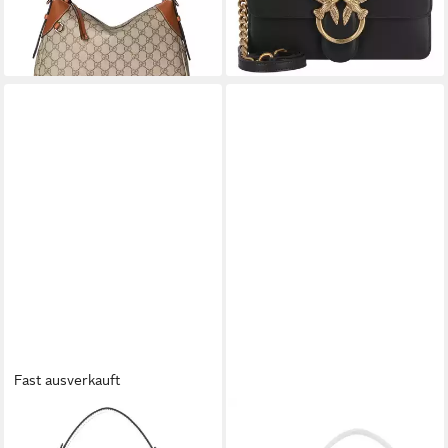
ab 275,00 €
-19%
lieferbar - in 2-3 Werktagen bei dir
lieferbar - in 2-3 Werktagen bei dir
+9
Fast ausverkauft
COCCINELLE
BOGNER
Umhängetasche Handbag, aus
Schultertasche Bogner -