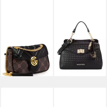
GABRIELLA G BY GABRIELLA
VALENTINO BAGS
GUCCI
Handtasche Satchel Bag
Umhängetasche CINDY,
173,99 €
Damen Umhängetasche,
lieferbar - in 8-10 Werktagen bei
dir
Handtasche, Tragetasche mit
Logoverzierung
(1)
89,96 €
lieferbar - in 1-2 Werktagen bei dir