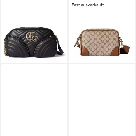
Fast ausverkauft
GUCCI
GUCCI
Schultertasche GG Marmont
Umhängetasche GG Emblem
1.390,00 €
Small Shoulder Bag
UVP
1.950,00 €
(1)
-29%
1.490,00 €
UVP
2.100,00 €
lieferbar - in 2-3 Werktagen bei dir
-29%
lieferbar - in 2-3 Werktagen bei dir