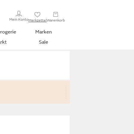
Mein Konto
Merkzettel
Warenkorb
rogerie
Marken
rkt
Sale