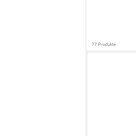
77 Produkte