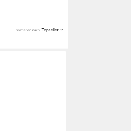
Topseller
Sortieren nach: