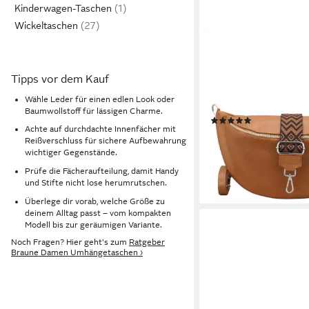
Kinderwagen-Taschen
Wickeltaschen
ADEL BAGS
Schultertasche EMMA
Umhängetasche Cros
Tipps vor dem Kauf
Gürteltasche mit 2 Ri
Wähle Leder für einen edlen Look oder
Leder, hergestellt in It
Baumwollstoff für lässigen Charme.
(1)
Achte auf durchdachte Innenfächer mit
69,00 €
99,00 €
Reißverschluss für sichere Aufbewahrung
-30%
wichtiger Gegenstände.
lieferbar - in 3-4 Werktag
Prüfe die Fächeraufteilung, damit Handy
+10
und Stifte nicht lose herumrutschen.
Überlege dir vorab, welche Größe zu
deinem Alltag passt – vom kompakten
Modell bis zur geräumigen Variante.
Noch Fragen? Hier geht's zum
Ratgeber
Braune Damen Umhängetaschen ›