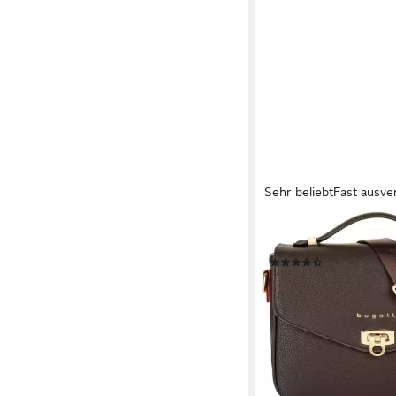
Sehr beliebt
Fast ausve
BUGATTI
Umhängetasche ELLA
(78)
94,95 €
lieferbar - in 1-2 Werktag
+2