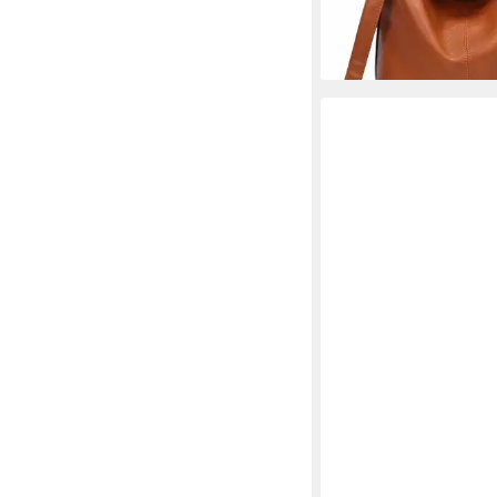
Optik Henkeltasche R
+11