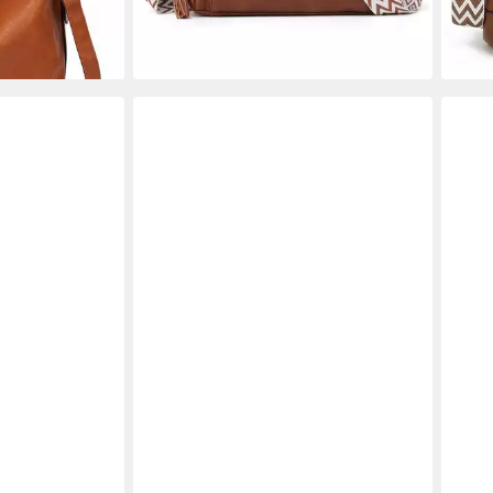
eise Crossbody
lieferbar - in 3-4 Werktagen bei dir