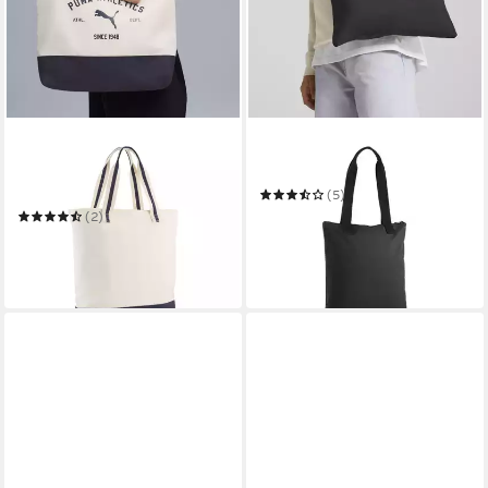
PUMA
PUMA
Schultertasche PHASE
Schultertasche BUZZ TOTE
CLASS TOTE
(5)
18,99 €
(2)
21,99 €
UVP
29,95 €
in 2-3 Werktagen bei dir
-27%
in 1-2 Werktagen bei dir