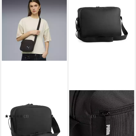
PUMA
PUMA
Umhängetasche HER 1,5 l
Umhängetasche Team
Umhängetasche Damen
Messenger Bag puma black
(3)
(1)
31,95 €
25,46 €
UVP
29,95 €
in 3-4 Werktagen bei dir
-15%
in 3-4 Werktagen bei dir