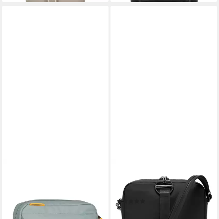
PACSAFE
PACSAFE
Rucksack GO
Umhängetasche Pacsafe CX,
60,67 €
UVP
74,90 €
Nylon
(1)
-19%
89,90 €
lieferbar - in 2-3 Werktagen bei dir
lieferbar - in 2-3 Werktagen bei dir