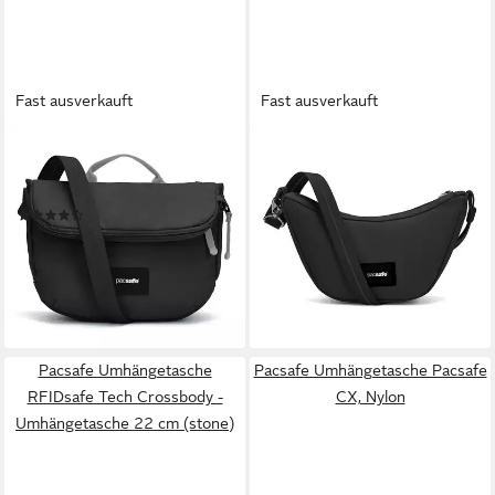
Fast ausverkauft
Fast ausverkauft
PACSAFE
PACSAFE
Umhängetasche Pacsafe Go,
Umhängetasche Pacsafe Go,
Polyester
Polyester
(1)
ab 59,90 €
ab 67,92 €
UVP
79,90 €
lieferbar - in 2-3 Werktagen bei dir
-15%
lieferbar - in 2-3 Werktagen bei dir
Pacsafe Umhängetasche
Pacsafe Umhängetasche Pacsafe
RFIDsafe Tech Crossbody -
CX, Nylon
Umhängetasche 22 cm (stone)