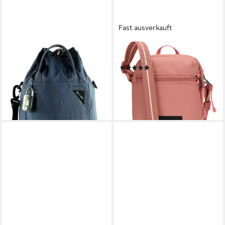
Fast ausverkauft
PACSAFE
PACSAFE
Umhängetasche Travelsafe
Umhängetasche Go
(2)
109,90 €
UVP
179,90 €
46,65 €
UVP
54,90 €
-39%
-15%
lieferbar - in 2-3 Werktagen bei dir
lieferbar - in 2-3 Werktagen bei dir