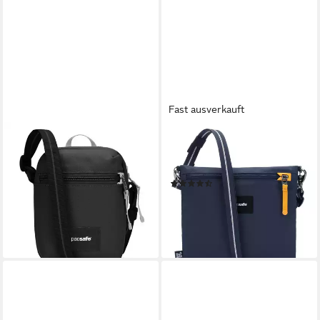
Fast ausverkauft
PACSAFE
PACSAFE
Schultertasche Pacsafe Go,
Umhängetasche Pacsafe Go,
Polyester
Polyester
(2)
46,67 €
UVP
54,90 €
ab 45,00 €
-15%
lieferbar - in 2-3 Werktagen bei dir
lieferbar - in 2-3 Werktagen bei dir