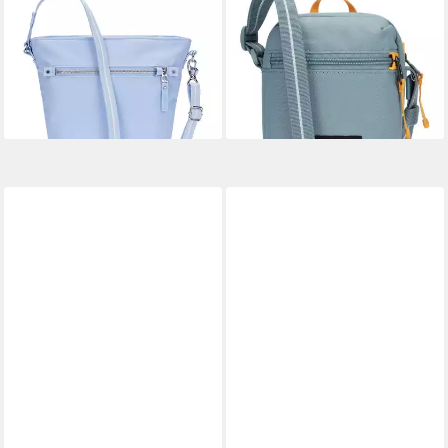
Umhängetasche Pacsafe W,
Umhängetasche Micro
Polyester
Crossbody Bag
110,49 €
44,47 €
UVP
54,90 €
lieferbar - in 2-3 Werktagen bei dir
-19%
lieferbar - in 2-3 Werktagen bei dir