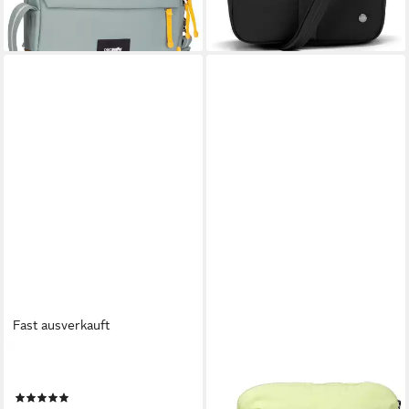
Fast ausverkauft
PACSAFE
PACSAFE
Gürteltasche GO Sling
Beuteltasche CX Convertible
(1)
ab 88,47 €
UVP
114,90 €