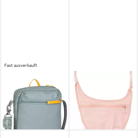
Fast ausverkauft
PACSAFE
PACSAFE
Umhängetasche GO Festival,
Umhängetasche Coversafe
25,00 €
Crossbody Bags klein
UVP
27,90 €
ab 55,69 €
UVP
69,90 €
-10%
lieferbar - in 2-3 Werktagen bei dir
-20%
lieferbar - in 2-3 Werktagen bei dir