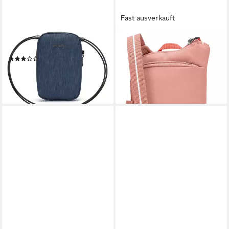
Fast ausverkauft
PACSAFE
PACSAFE
Umhängetasche RFIDsafe
Umhängetasche Go
(1)
48,52 €
UVP
59,90 €
33,92 €
UVP
39,90 €
-19%
-15%
lieferbar - in 2-3 Werktagen bei dir
lieferbar - in 2-3 Werktagen bei dir