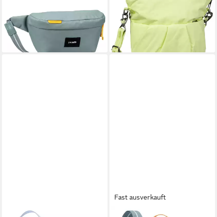
ab 52,57 €
UVP
64,90 €
-23%
-19%
lieferbar - in 2-3 Werktagen bei dir
lieferbar - in 2-3 Werktagen bei dir
Fast ausverkauft
PACSAFE
PACSAFE