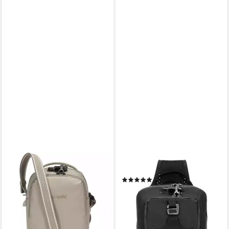
PACSAFE
PACSAFE
Schultertasche Pacsafe V,
Schultertasche Venturesafe
(1)
Polyester
72,90 €
UVP
99,90 €
109,90 €
-27%
lieferbar - in 2-3 Werktagen bei dir
lieferbar - in 2-3 Werktagen bei dir