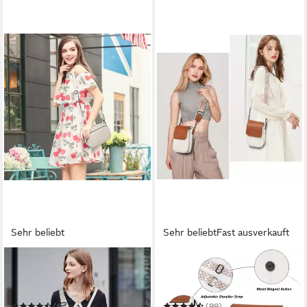
Sehr beliebt
Sehr beliebt
Fast ausverkauft
TAN.TOMI
TAN.TOMI
Umhängetasche Damen
Umhängetasche Damen
Handy Umhängetasche
Handy Crossbody Bag
Kunstleder Crossbody Bag
Handytasche zum Umhängen
(94)
(99)