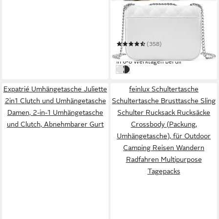
LASCANA
Umhängetasche Minibag,
Schultertasche,
Henkeltasche, Crossbody
(358)
Bag
39,99 €
in 6-8 Werktagen bei dir
weiß
schwarz
Expatrié Umhängetasche Juliette
feinlux Schultertasche
2in1 Clutch und Umhängetasche
Schultertasche Brusttasche Sling
Damen, 2-in-1 Umhängetasche
Schulter Rucksack Rucksäcke
und Clutch, Abnehmbarer Gurt
Crossbody (Packung,
Umhängetasche), für Outdoor
Camping Reisen Wandern
Radfahren Multipurpose
Tagepacks