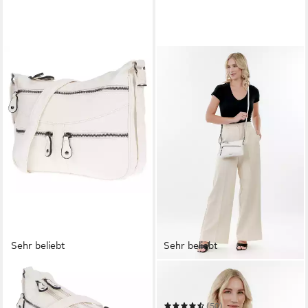
Sehr beliebt
Sehr beliebt
CHRISTIAN WIPPERMANN
TAMARIS
Umhängetasche Damen
Umhängetasche TAS Alessia
Tasche Schultertasche
(50)