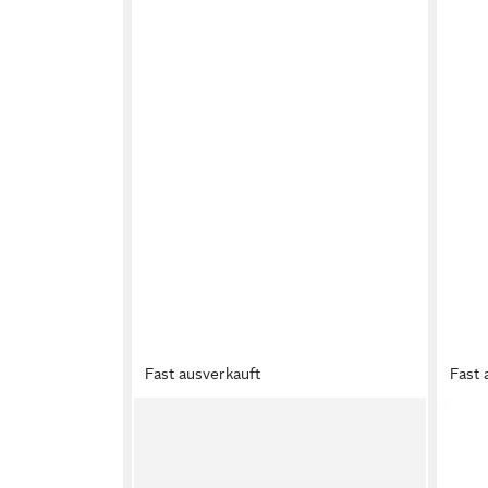
Fast ausverkauft
Fast 
PIECES
PIEC
Handtasche Naina
Hand
47,90 €
47,9
69,90 €