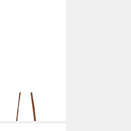
ES
tasche TALLY
0 €
 Werktagen bei dir