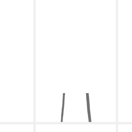
PIECES
PIEC
Handtasche TALLY
Hand
49,90 €
49,9
in 2-3 Werktagen bei dir
in 2-3