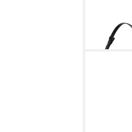
PIECES
Schultertasche PCA
29,90 €
in 2-3 Werktagen bei dir