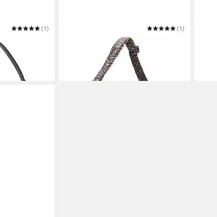
(1)
PIECES
(1)
PIEC
LUANA
Schultertasche PCAmanda
Schu
26,90 €
23,9
29,90 €
-10%
-20%
in 2-3 Werktagen bei dir
in 2-3