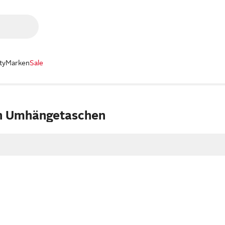
ty
Marken
Sale
n Umhängetaschen