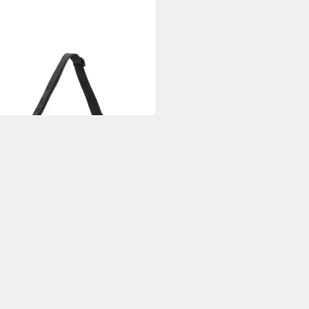
ES
ltertasche AMANDA
0 €
29,90 €
 Werktagen bei dir