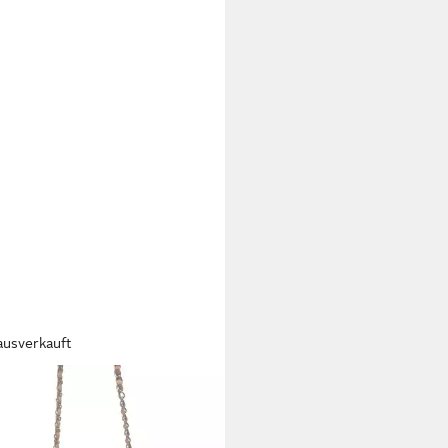
ausverkauft
ES
tasche Naina
0 €
69,90 €