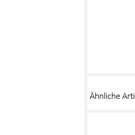
PIECES
Schultertasche AMA
17,90 €
21,90 €
-18%
in 2-3 Werktagen bei dir
Ähnliche Arti