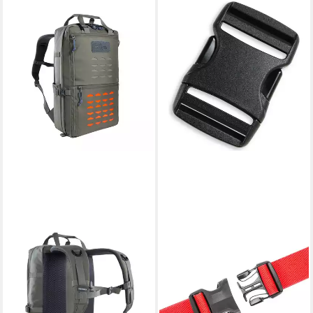
TATONKA®
Packsack Sr-buckle 38mm
Dual
13,75 €
in 2-3 Werktagen bei dir