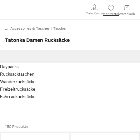
Mein Konto
Merkzettel
Warenkorb
…
Accessoires & Taschen
Taschen
Tatonka Damen Rucksäcke
Daypacks
Rucksacktaschen
Wanderrucksäcke
Freizeitrucksäcke
Fahrradrucksäcke
150 Produkte