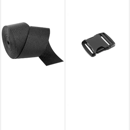
TATONKA®
Packsack Webbing 50mm /
5m
20,95 €
in 2-3 Werktagen bei dir
TATONKA®
Rucksack Champ SR-38
(1pcs) Rucksack-Schnalle
4,80 €