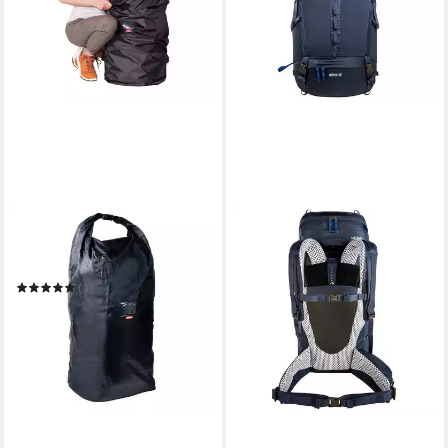
TATONKA®
Rucksack Schutzsack
Universal Rucksack-
Schutzhülle
(1)
27,00 €
in 4-5 Werktagen bei dir