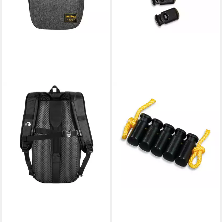
TATONKA®
Rucksack Tanka 5-er Pack
Kordelstopper
3,00 €
(0,60 €/ 1 Stk)
in 4-5 Werktagen bei dir