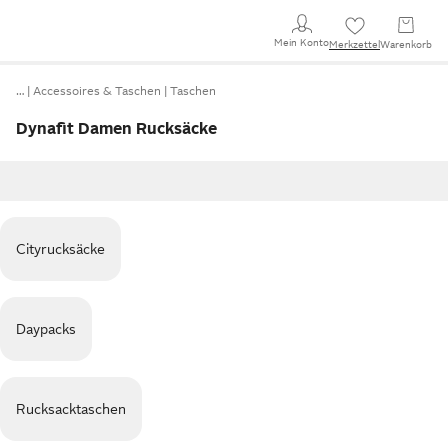
Mein Konto
Merkzettel
Warenkorb
…
Accessoires & Taschen
Taschen
Dynafit Damen Rucksäcke
Cityrucksäcke
Daypacks
Rucksacktaschen