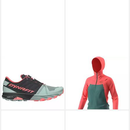
DYNAFIT
DYNAFIT
Alpine Pro 2 Laufschuh
Funktionsjacke Transalper
Damen - Dynafit
Dynastretch Jacke Damen -
Outdoorschuh
Dynafit
168,95 €
152,95 €
UVP
180,00 €
lieferbar - in 2-3 Werktagen bei dir
-6%
lieferbar - in 2-3 Werktagen bei dir