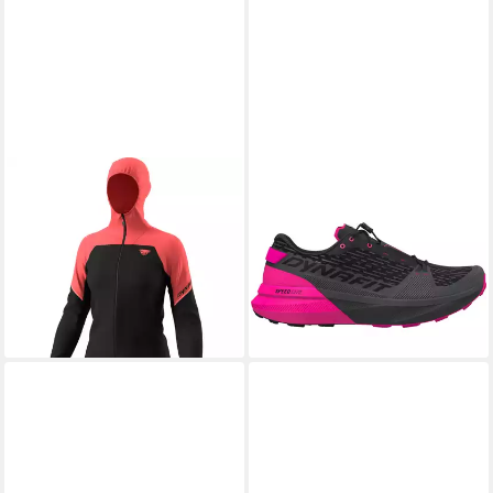
DYNAFIT
DYNAFIT
Funktionsjacke Alpine Wind
Ultra Pro 2 Laufschuhe
Jacke Damen - Dynafit
Damen - Dynafit
ab 118,95 €
UVP
130,00 €
Outdoorschuh
ab 129,99 €
-9%
UVP
180,00 €
leider ausverkauft
-28%
lieferbar - in 2-3 Werktagen bei dir