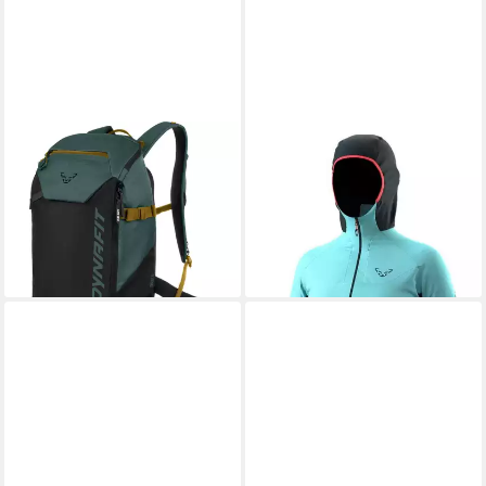
DYNAFIT
DYNAFIT
Rucksack Tigard 24 Backpack,
Funktionsjacke
199,90 €
Unisex - DynaFit
lieferbar - in 3-4 Werktagen bei dir
128,00 €
lieferbar - in 2-3 Werktagen bei dir