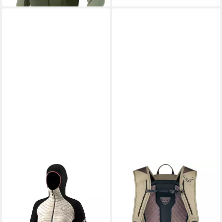
DYNAFIT
DYNAFIT
Funktionsjacke Jacke Speed
Rucksack Transalper 22
Insulation
Rucksack Damen - Dynafit
ab 196,65 €
ab 116,95 €
UVP
230,00 €
leider ausverkauft
-14%