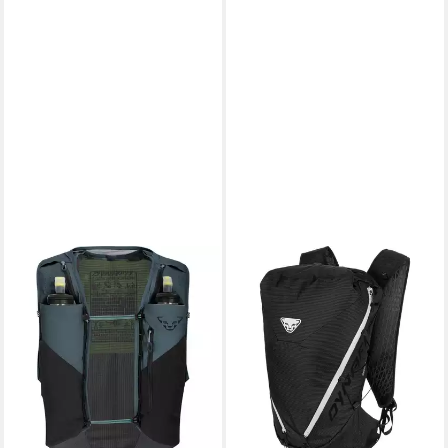
DYNAFIT
DYNAFIT
Wanderrucksack Ultra 12
Cityrucksack TRAVERSE 16
Vest, Ideale Laufweste für
BACKPACK
100,00 €
lange Distanzen mit
UVP
120,00 €
wasserdichtem Material und
-17%
lieferbar - in 3-4 Werktagen bei dir
112,25 €
UVP
149,90 €
-25%
lieferbar - in 2-3 Werktagen bei dir