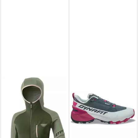
DYNAFIT
DYNAFIT
Strickpullover
Transalper 2 GTX Laufschuh
134,00 €
Damen - Dynafit
lieferbar - in 3-4 Werktagen bei dir
Outdoorschuh
ab 150,99 €
UVP
190,00 €
-21%
lieferbar - in 2-3 Werktagen bei dir