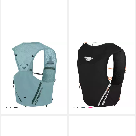
DYNAFIT
DYNAFIT
Wanderrucksack Sky 4 Vest,
Wanderrucksack Alpine 8
Perfekte, atmungsaktive
Vest, Vielseitige und
Laufweste mit vielseitigen
komfortable Laufweste mit
Taschen und
durchdachter
92,75 €
ab 99,25 €
UVP
119,90 €
UVP
129,90 €
-23%
-24%
lieferbar - in 2-3 Werktagen bei dir
lieferbar - in 2-3 Werktagen bei dir