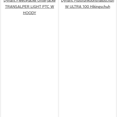
Dynafit Fleecejacke Unterjacke
Dynafit Multifunktionshalbschuh
TRANSALPER LIGHT PTC W
W ULTRA 100 Hikingschuh
HOODY