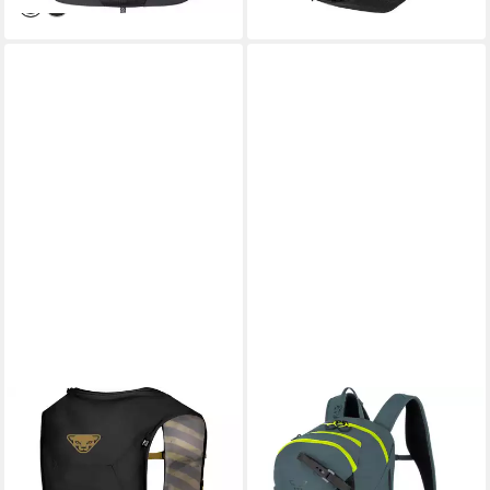
DYNAFIT
DYNAFIT
Rucksack TRAIL 6 VEST
Rucksack Ridge 26 Rucksack,
127,95 €
Skitouren-Rucksack, Unisex -
lieferbar - in 2-3 Werktagen bei dir
Dynafit