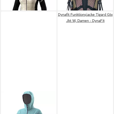
leider ausverkauft
Dynafit Funktionsjacke Tigard Gtx
Jkt W, Damen - DynaFit
DYNAFIT
Funktionsjacke Radical
Softshell Jkt W, Damen -