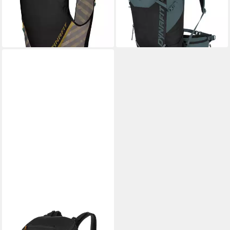
152,00 €
lieferbar - in 2-3 Werktagen bei dir
DYNAFIT