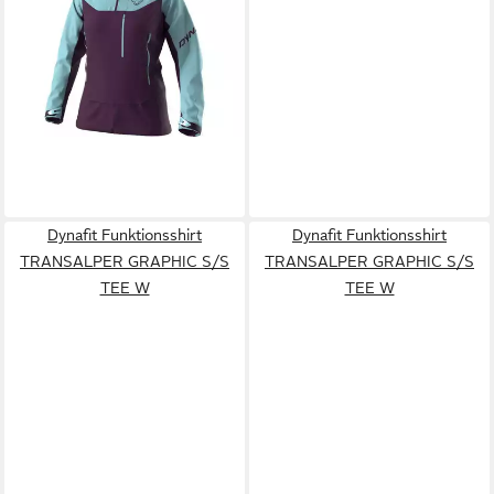
DynaFit
239,99 €
UVP
290,00 €
-17%
lieferbar - in 2-3 Werktagen bei dir
Dynafit Funktionsshirt
Dynafit Funktionsshirt
TRANSALPER GRAPHIC S/S
TRANSALPER GRAPHIC S/S
TEE W
TEE W