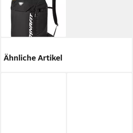
Rucksack Free 34 Backpack,
Unisex - DynaFit
152,00 €
lieferbar - in 2-3 Werktagen bei dir
Ähnliche Artikel