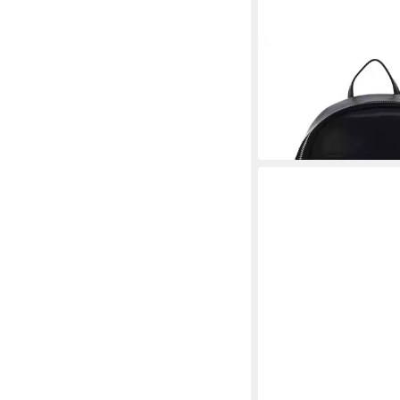
DKNY
Rucksack Zyon
162,50 €
UVP
325,00 €
-50%
lieferbar - in 3-4 Werktag