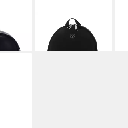
DKNY
DKN
Rucksack Backpack
Ruck
149,00 €
159,
lieferbar - in 3-4 Werktagen bei dir
liefe
en bei dir