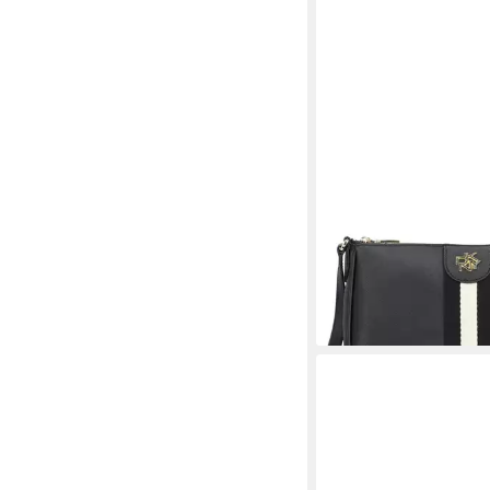
DKNY
Umhängetasche Carol,
133,30 €
UVP
170,00 €
-22%
lieferbar - in 2-3 Werktag