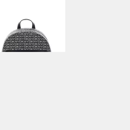
Y
sack Ave Backpack
00 €
rbar - in 3-4 Werktagen bei dir