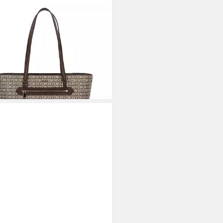
Y
per Bryant Ave, PVC
33,30 €
UVP
169,00 €
rbar - in 2-3 Werktagen bei dir