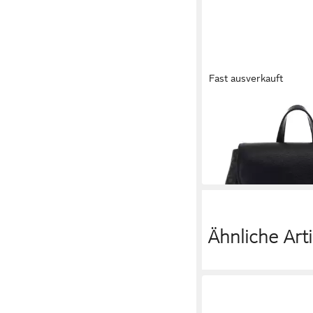
Fast ausverkauft
DKNY
Rucksack Bryant
151,80 €
UVP
230,00 €
-34%
lieferbar - in 3-4 Werktag
Ähnliche Arti