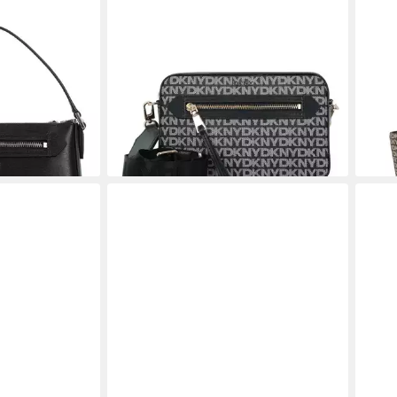
DKNY
DKN
 Ave, Leder
Umhängetasche Bryant Ave,
Shop
ab 1
0 €
Polyurethan
109,20 €
UVP
139,00 €
-21%
en bei dir
liefe
-21%
lieferbar - in 2-3 Werktagen bei dir