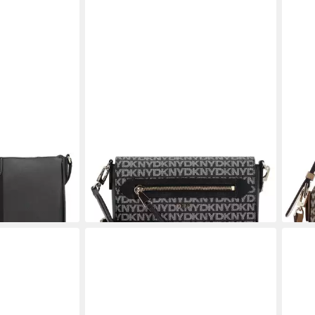
DKNY
DKN
 Kunstleder
Umhängetasche Bryant Ave, PVC
Umh
139,00 €
Cros
lieferbar - in 3-4 Werktagen bei dir
119,
en bei dir
-30
liefe