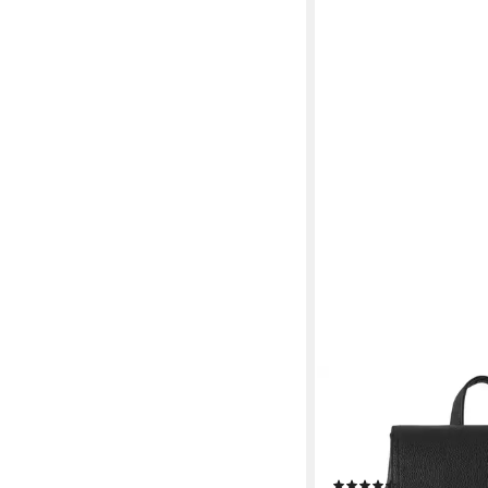
TOM TAILOR
Rucksack Tinna, ein p
Allrounder, sportiv u
funktionalen Details
(91)