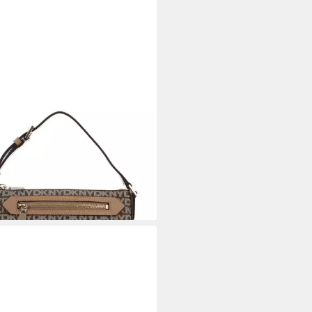
Y
ängetasche Ave TZ Dome
sbody Bag
00 €
UVP
170,00 €
%
rbar - in 3-4 Werktagen bei dir