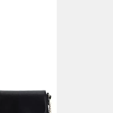
Y
ngetasche Bryant
80 €
UVP
230,00 €
%
rbar - in 3-4 Werktagen bei dir