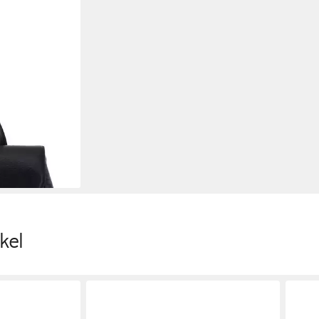
en bei dir
kel