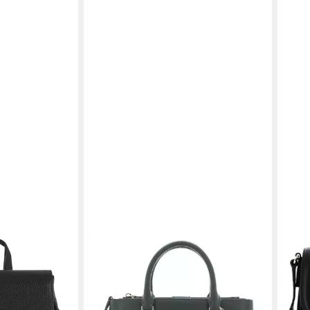
DKNY
DKN
erfekter
Umhängetasche Bryant
Umhä
184,80 €
151,
nd modern mit
UVP
280,00 €
-34%
-34
lieferbar - in 3-4 Werktagen bei dir
liefe