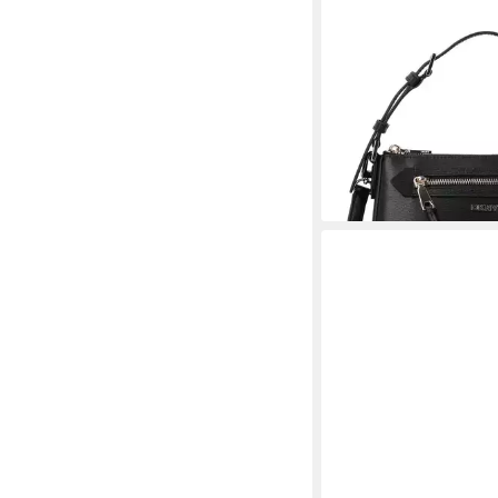
DKNY
Schultertasche Bryant
ab 141,90 €
UVP
179,0
-21%
lieferbar - in 2-3 Werktag
+1