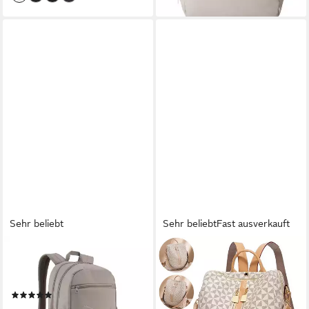
Sehr beliebt
Sehr beliebt
Fast ausverkauft
PUMA
REDOM
Freizeitrucksack PUMA Buzz
Rucksack Handtasche
28 l Rucksack Erwachsene
Freizeitrucksack
(124)
Umhängetasche (32x32x14
31,95 €