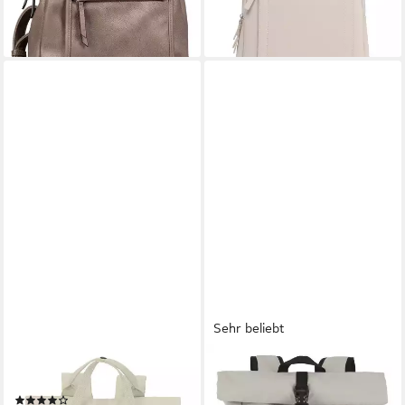
lieferbar - in 1-2 Werktagen bei dir
+1
Sehr beliebt
TRAVELITE
TRAVELITE
Cityrucksack Basics, Polyester
Freizeitrucksack BASICS Roll-
(17)
Up Rucksack aus Plane, mit