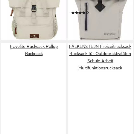
26,95 €
UVP
29,95 €
variablem Roll-Up-Verschluss
-10%
(179)
lieferbar - in 2-3 Werktagen bei dir
29,95 €
lieferbar - in 1-2 Werktagen bei dir
+3
travelite Rucksack Rollup
FALKENSTEJN Freizeitrucksack
Backpack
Rucksack für Outdooraktivitäten
Schule Arbeit
Multifunktionsrucksack