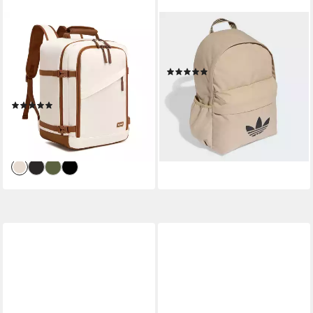
KONO
ADIDAS ORIGINALS
Rucksack Ryanair-
Rucksack ADICOLOR
Kabinentasche –
CLASSIC RUCKSACK (1-tlg)
(10)
Handgepäckrucksack, Maße
32,99 €
40 x 30 x 20 cm
(10)
32,29 €
89,99 €
lieferbar - in 1-2 Werktagen bei dir
-64%
+2
lieferbar - in 2-3 Werktagen bei dir