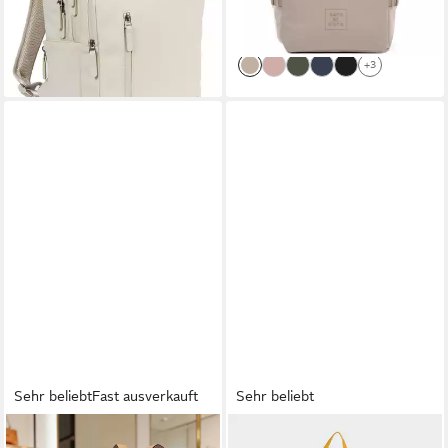
Daypack viele Fächer
-30%
lieferbar - in 2-3 Werktagen bei dir
+3
Sehr beliebt
Fast ausverkauft
Sehr beliebt
OKWISH
ADIDAS PERFORMANCE