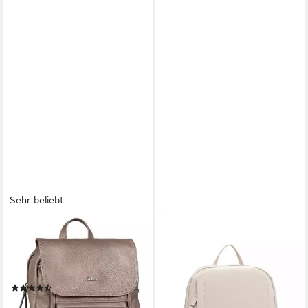
Sehr beliebt
GABOR
TAMARIS
Rucksack Mina, aus weichem
Cityrucksack TAS Kimi (1-tlg),
leichten Lederimitat, lässig im
Für Damen
41,97 €
praktischen Format
UVP
69,95 €
(107)
-40%
50,40 €
lieferbar - in 2-3 Werktagen bei dir