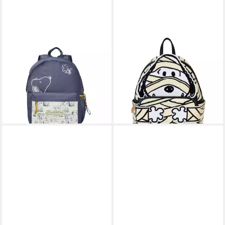
SNOOPY
LOUNGEFLY
Kinderrucksack für Kinder mit
Minirucksack Peanuts by
Fronttasche Hauptfach und
Loungefly Mini-Rucksack
Seitennetz
Snoopy Mummy Cosplay (1-
29,95 €
tlg), Detailiert und Hochwertig
lieferbar - in 4-5 Werktagen bei dir
89,99 €
lieferbar - in 3-4 Werktagen bei dir