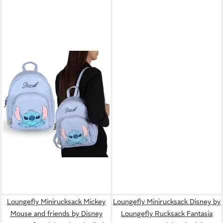
DISNEY
Cityrucksack DISNEY Stitch
Rucksack für Mädchen – 25 ×
9 × 31 cm, Öko-Leder
29,99 €
lieferbar - in 4-5 Werktagen bei dir
Loungefly Minirucksack Mickey
Loungefly Minirucksack Disney by
Mouse and friends by Disney
Loungefly Rucksack Fantasia