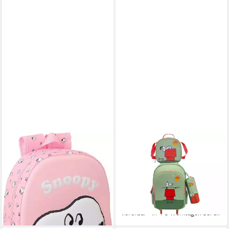
SAFTA
SNOOPY
Kinderrucksack 3D Snoopy
Kinderrucksack Schulset 3 tlg
Kinder Rucksack 28 cm
Trolley Rucksack Etui
Kindergarten Tasche Peanuts
Lunchbag Schule 43 cm (3-
17,99 €
tlg)
lieferbar - in 2-3 Werktagen bei dir
49,95 €
lieferbar - in 4-5 Werktagen bei dir