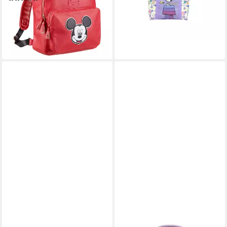
34,99 €
UVP
49,99 €
-43%
lieferbar - in 4-5 Werktagen bei dir
-30%
lieferbar - in 3-4 Werktagen bei dir