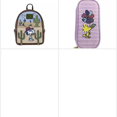
LOUNGEFLY
SNOOPY
Rucksack Peanuts by
Federmäppchen Federmappe
Loungefly Mini Rucksack
3 Fächer Etui Organizer 21
Spike Desert
cm
67,95 €
16,95 €
UVP
29,99 €
lieferbar - in 8-10 Werktagen bei
-43%
dir
lieferbar - in 8-10 Werktagen bei
dir