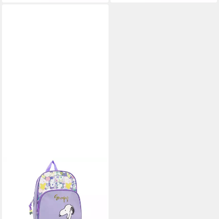
SNOOPY
Kinderrucksack Kinder
Rucksack 30 cm Kindergarten
Schulrucksack
Freizeitrucksack