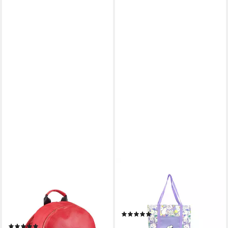
ONOMATO!
SNOOPY
Rucksack Disney Mickey
Schultertasche Stofftasche
Mouse Damen Herren
Shopper Tragetasche mit
Rucksack, Erwachsenen
Tasche Einkaufstasche
(1)
Rucksack
ab 15,99 €
27,95 €
(1)