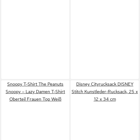
Snoopy T-Shirt The Peanuts
Disney Cityrucksack DISNEY
Snoopy – Lazy Damen T-Shirt
Stitch Kunstleder-Rucksack, 25 x
Oberteil Frauen Top Weiß
12 x 34 cm