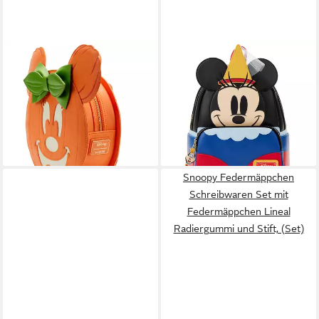
LOUNGEFLY
LOUNGEFLY
Minirucksack Disney Mickey
Minirucksack Disney by
Pumpkin Rucksack 20cm (1-
Loungefly Rucksack Minnie
tlg), Leuchtet im Dunkeln
Cosplay (1-tlg), hochwertig
89,90 €
und detailliert
lieferbar - in 3-4 Werktagen bei dir
79,90 €
lieferbar - in 3-4 Werktagen bei dir
Snoopy Federmäppchen
Schreibwaren Set mit
Federmäppchen Lineal
Radiergummi und Stift, (Set)