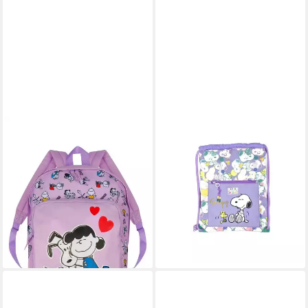
ONOMATO!
SNOOPY
Rucksack Peanuts Snoopy
Turnbeutel Snoopy
Lucy Kinder Mädchen
Sportbeutel Turnbeutel
Kindergarten Rucksack
Rucksack Gymbag mit
Tasche
Reißverschlusstasche (1-tlg)
24,99 €
14,95 €
UVP
43,99 €
UVP
29,99 €
-43%
-50%
lieferbar - in 3-4 Werktagen bei dir
lieferbar - in 8-10 Werktagen bei
dir