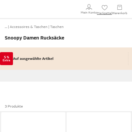
Mein Konto
Merkzettel
Warenkorb
…
Accessoires & Taschen
Taschen
Snoopy Damen Rucksäcke
5 %
Auf ausgewählte Artikel
Extra
3 Produkte