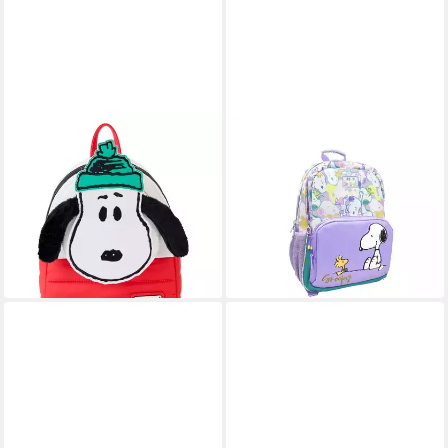
LOUNGEFLY
SNOOPY
Minirucksack Peanuts by
Kinderrucksack Snoopy
Loungefly Mini Rucksack
Schulrucksack Kinder
Holiday (1-tlg)
Freizeitrucksack Trolley
89,99 €
30x14x42cm (1-tlg)
lieferbar - in 3-4 Werktagen bei dir
ab 42,25 €
lieferbar - in 4-5 Werktagen bei dir