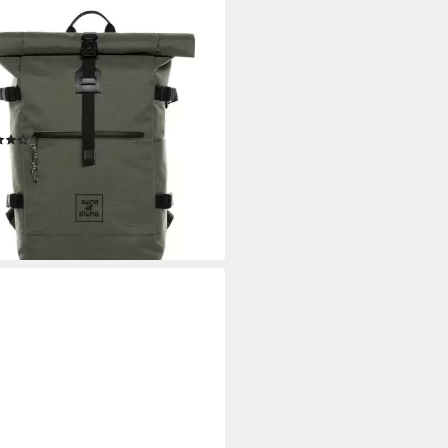
 OF ALOHA
sack XL RollTop Rucksack
 erweiterbar Laptop-Fach groß,
srucksack Laptopfach aus
celtem Plastik, Daypack viele
(40)
er
0 €
UVP
99,90 €
%
rbar - in 2-3 Werktagen bei dir
+3