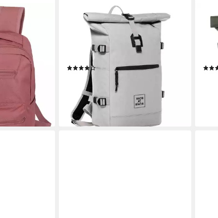
SONS OF ALOHA
SONS
K OFF Rucksack
Rucksack XL RollTop Rucksack
Ruck
, mit
KANE erweiterbar Laptop-Fach groß,
KANE
h, ideal für
Tagesrucksack Laptopfach aus
Tage
chule
recyceltem Plastik, Daypack viele
recy
(40)
Fächer
Fäch
69,90 €
69,9
UVP
99,90 €
en bei dir
-30%
-30
lieferbar - in 2-3 Werktagen bei dir
liefe
+3