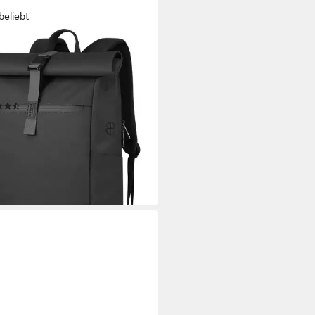
beliebt
ECK
oprucksack RollTop Rucksack
ren Damen 25L-30L
lrucksack, rucksack wasserdicht
(306)
0 €
UVP
99,99 €
bis Dienstag
%
rbar - in 4-5 Werktagen bei dir