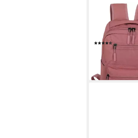
TRAVELITE
Freizeitrucksack KIC
mit 13-Zoll Laptopfach
gepolstertem Laptopfac
Freizeit, Arbeit und S
(550)
26,96 €
lieferbar - in 1-2 Werktag
+2