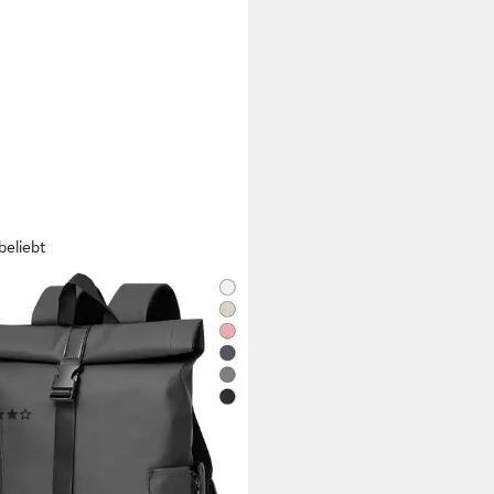
beliebt
STA
sack Rolltop Rucksack
erdicht Damen & Herren
ack Freizeitrucksack,
5*40cm,Cityrucksack,Tourenrucksack,Schulrucksack
(68)
9 €
UVP
69,90 €
rbar - in 3-4 Werktagen bei dir