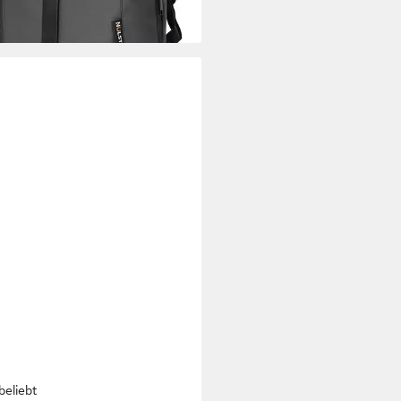
+1
beliebt