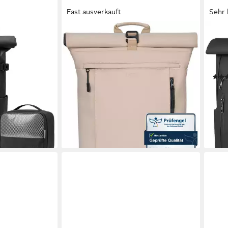
Fast ausverkauft
Sehr 
AARON
INAT
er Rolltop
Rucksack UNI Rolltop Rucksack aus
Lapt
, Wet Case &
recyceltem PU-Leder - 16-22L,
Her
rucksack Herren
Beige
Schu
39,99 €
iterbar -
38,0
lieferbar - in 4-5 Werktagen bei dir
nur 
-62
en bei dir
liefe