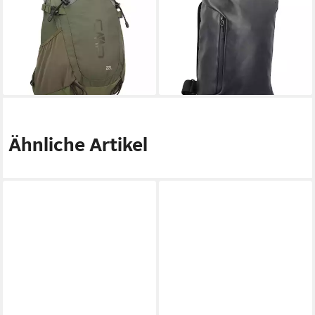
Katana 22 Backpack
YURES 10L BACKPACK
38V9507
3V86137
88,94 €
36,85 €
lieferbar - in 2-3 Werktagen bei dir
lieferbar - in 2-3 Werktagen bei dir
Ähnliche Artikel