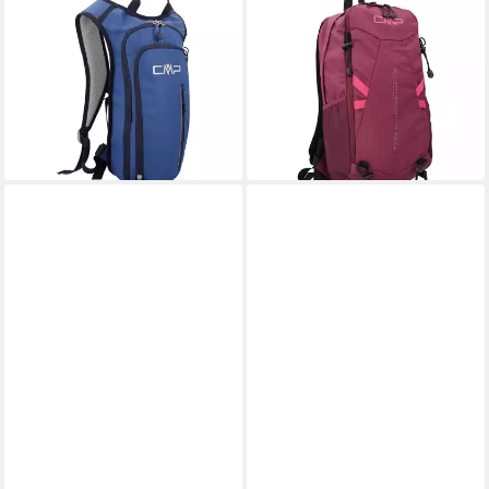
CMP
CMP
Rucksack CMP Radrucksack
Rucksack CMP Rucksack
GRAND RAPIDS 9L BIKE
LAREDO 22L TREKKING
BACKPACK 3V57877
BACKPACK 3V17957
49,95 €
69,95 €
lieferbar - in 3-4 Werktagen bei dir
lieferbar - in 3-4 Werktagen bei dir