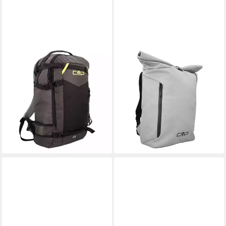
CMP
CMP
Rucksack CMP Rucksack
Rucksack CMP Rucksack
AEROOX 30L SKI TOURING
KENO 25L LIFESTYLE
BACKPACK 31V4727
BACKPACK 3V84257
59,48 €
45,19 €
UVP
69,95 €
lieferbar - in 2-3 Werktagen bei dir
-15%
lieferbar - in 2-3 Werktagen bei dir