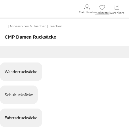
Mein Konto
Merkzettel
Warenkorb
…
Accessoires & Taschen
Taschen
CMP Damen Rucksäcke
Wanderrucksäcke
Schulrucksäcke
Fahrradrucksäcke