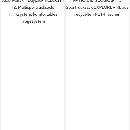
Jack Wolfskin Daypack VELOCITY
NATIONAL GEOGRAPHIC
12, Multisportrucksack,
Sportrucksack EXPLORER III, aus
Trinksystem, komfortables
recycelten PET-Flaschen
Tragesystem