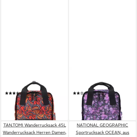
NATIONAL GEOGRAPHIC
NATIONAL GEOGRAPHIC
Sportrucksack LEGEND, mit
Sportrucksack LEGEND, mit
gepolsterterm Laptopfach
gepolstertem Laptopfach
(3)
(1)
62,95 €
79,95 €
UVP
79,95 €
leider ausverkauft
-21%
lieferbar - in 2-3 Werktagen bei dir
TAN.TOMI Wanderrucksack 45L
NATIONAL GEOGRAPHIC
Wanderrucksack Herren Damen,
Sportrucksack OCEAN, aus