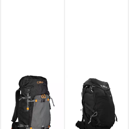
CMP
CMP
Rucksack CMP Rucksack
Rucksack CMP Trekking
FREEWIND 40L SKI
Rucksack HAVRE Backpack
TOURING BACKPACK
3V15347
91,53 €
31V4737
lieferbar in 3 Wochen
82,05 €
lieferbar - in 2-3 Werktagen bei dir