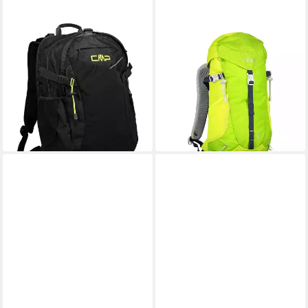
CMP
CMP
Rucksack CMP Rucksack
Rucksack CMP Rucksack
X'CITIES 28L BACKPACK
LOOXOR 18L TREKKING
31V9817
BACKPACK 30V9947
61,87 €
61,87 €
lieferbar - in 2-3 Werktagen bei dir
lieferbar - in 2-3 Werktagen bei dir
+1