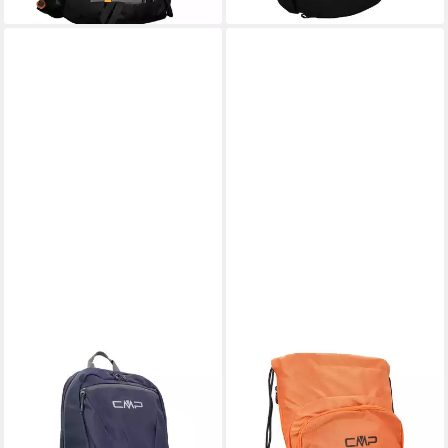
CMP
CMP
Rucksack CMP Rucksack
Rucksack CMP Turnbeutel
Phönix Hiking 18L Backpack
KISBEE 18L BACKPACK
3V17967
31V9827