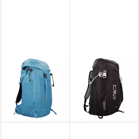
CMP
CMP
Rucksack CMP Rucksack
Rucksack CMP Rucksack
Wayfar 30L Trekking
Nordwest 30L Backpack
Backpack 3V19157
38V9517
80,71 €
85,45 €
UVP
89,95 €
lieferbar - in 5-6 Werktagen bei dir
-10%
lieferbar - in 2-3 Werktagen bei dir