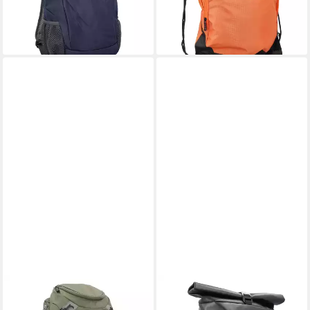
45,32 €
28,94 €
lieferbar - in 2-3 Werktagen bei dir
lieferbar in 3 Wochen
CMP
CMP
Rucksack CMP Rucksack
Rucksack CMP Rucksack