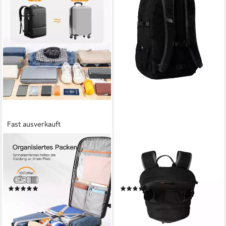
Fast ausverkauft
INATECK
THE NORTH FACE
Reiserucksack 42L Laptop
Sportrucksack BOREALIS
Rucksack Herren Damen
CLASSIC, mit 29 Liter
Groß Handgepäck
Volumen, aus Nylon
(38)
(2)
59,99 €
100,99 €
UVP
119,99 €
UVP
125,00 €
-50%
-19%
lieferbar - in 4-5 Werktagen bei dir
lieferbar - in 1-2 Werktagen bei dir