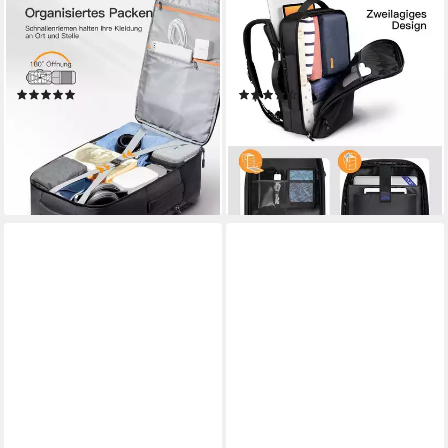
INATECK
INATECK
Reiserucksack 38-46L
Reiserucksack 40L
erweiterbarer Handgepäck
Supergroßer Handgepäck
Rucksack, wasserdicht
Rucksack Herren Damen
(53)
(57)
69,99 €
65,99 €
UVP
139,99 €
UVP
129,99 €
-50%
-49%
lieferbar - in 4-5 Werktagen bei dir
lieferbar - in 4-5 Werktagen bei dir