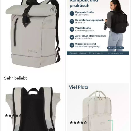
Sehr beliebt
TRAVELITE
LARKSON
Freizeitrucksack BASICS Roll-
Cityrucksack No 6 Laptop
Up Rucksack aus Plane, mit
Rucksack Damen Herren (1-
variablem Roll-Up-Verschluss
tlg), Tagesrucksack,
(180)
Laptopfach, Wasserabweisend
29,95 €
(44)
lieferbar - in 1-2 Werktagen bei dir
44,95 €