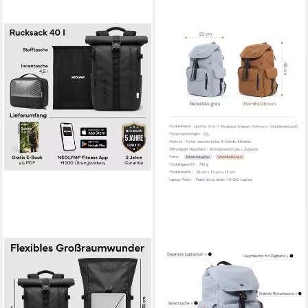
NEOLYMP
INATECK
Rucksack Wasserdichter
Laptoprucksack Leichter
Rolltop Backpack, Laptopfach,
Rucksack, wasserabweisend,
Wet Case & Rückenzugriff,
für 16-Zoll-Laptops