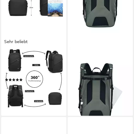
Sehr beliebt
KONO
EVOC
Rucksack Handgepäck-
Rucksack DUFFLE
Rucksack mit vielen Fächern
BACKPACK 16 (Kein Set, 1-
Leichtgewicht
tlg), mit vielen Fächern
(39)
ab 108,29 €
ab 22,59 €
65,99 €
lieferbar - in 2-3 Werktagen bei dir
-66%
lieferbar - in 2-3 Werktagen bei dir