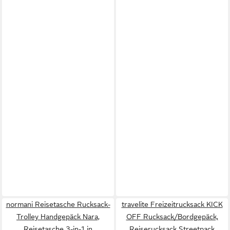
normani Reisetasche Rucksack-
travelite Freizeitrucksack KICK
Trolley Handgepäck Nara,
OFF Rucksack/Bordgepäck,
Reisetasche 3-in-1 in
Reiserucksack Streetpack