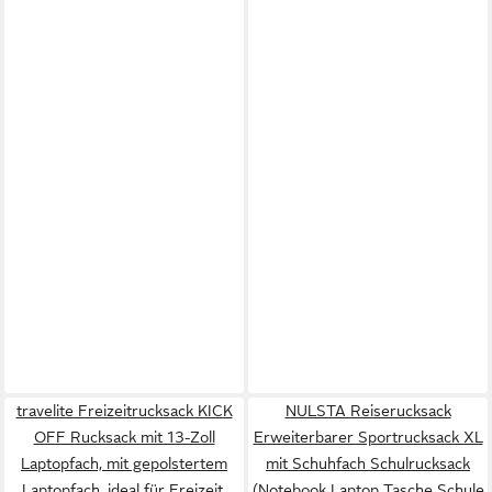
travelite Freizeitrucksack KICK
NULSTA Reiserucksack
OFF Rucksack mit 13-Zoll
Erweiterbarer Sportrucksack XL
Laptopfach, mit gepolstertem
mit Schuhfach Schulrucksack
Laptopfach, ideal für Freizeit,
(Notebook Laptop Tasche Schule