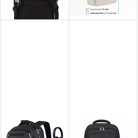
lieferbar - in 2-3 Werktagen bei dir
+2
+3