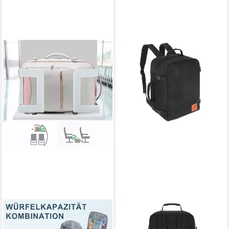
MODFU
GRANORI
Reiserucksack
Kofferrucksack 40x20x25 cm