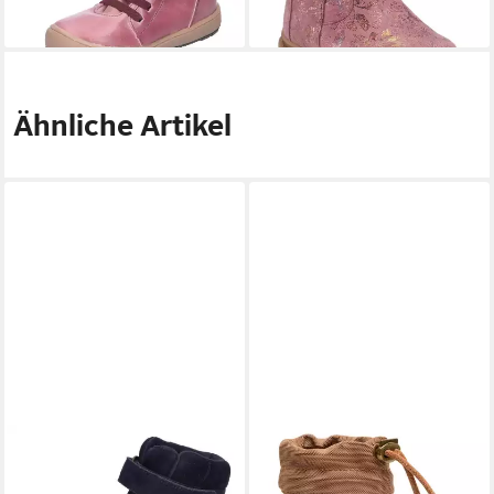
Ähnliche Artikel
BUNDGAARD
BOBBIE TEX
BISGAARD
baby thermo
BG303288G_535
rubber Gummistiefel