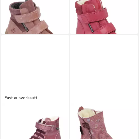
BUNDGAARD
bundgaard
BUNDGAARD
bundgaard Ivar
Leder Stiefel Stiefel
Leder Stiefel Stiefel
70,00 €
80,00 €
Fast ausverkauft
BUNDGAARD
Moot III
BUNDGAARD
bundgaard
Winterstiefel
Nadia Leder Stiefel Stiefel
ab 29,90 €
60,00 €
UVP
115,00 €
-74%