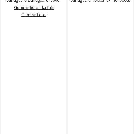
bundgaard Bundgaard Cover
bundgaard Tokker Winterboots
Gummistiefel Barfuß
Gummistiefel