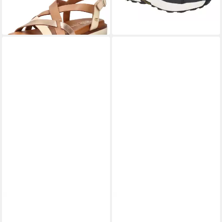
ab 59,95 €
UVP
89,95 €
leider ausverkauft
-33%
leider ausverkauft
CAMEL ACTIVE
Pad Pantolette
79,95 €
camel active Sandalen Leder
leider ausverkauft
Riemchensandale