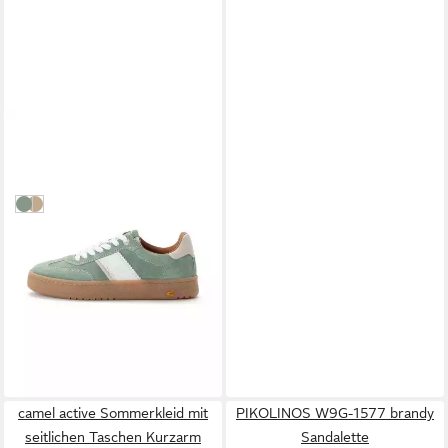
CAMEL ACTIVE
aus Veloursleder Sneaker
99,95 €
leider ausverkauft
Grün
Beige
camel active Sommerkleid mit
PIKOLINOS W9G-1577 brandy
seitlichen Taschen Kurzarm
Sandalette