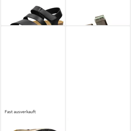
82,95 €
UVP
99,95 €
-17%
leider ausverkauft
Fast ausverkauft
CAMEL ACTIVE
CAMEL ACTIVE
54CCA03-300300 Slipper
aus perforiertem Leder