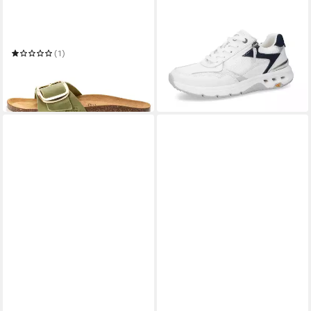
CAMEL ACTIVE
CAMEL ACTIVE
aus hochwertigem Leder
Sneaker split/textile
Riemchensandale
WEISS/BLAU Sneaker
74,95 €
UVP
99,95 €
(1)
ab 62,95 €
UVP
79,95 €
-25%
in 3-4 Werktagen bei dir
-21%
leider ausverkauft