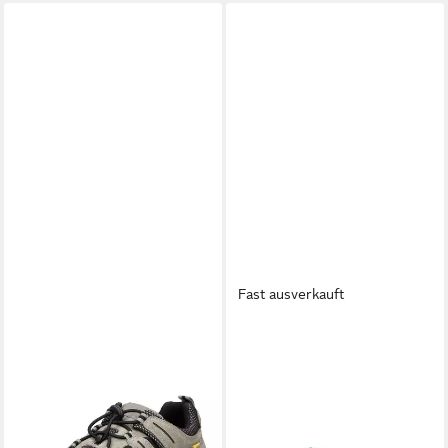
Fast ausverkauft
CAMEL ACTIVE
CAMEL ACTIVE
camel active Halbschuhe
mit Metallschnalle
Leder Schnürschuh
Riemchensandale
ab 139,90 €
ab 59,95 €
UVP
79,95 €
leider ausverkauft
-25%
in 3-4 Werktagen bei dir