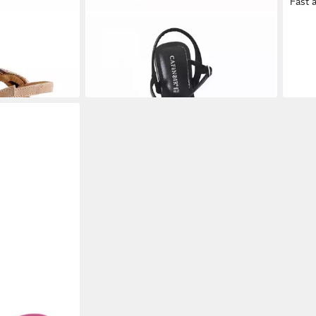
Fast 
Sandalette
CAFE NOIR
Sandalette
CAF
119,00 €
94,9
UVP
155,00 €
(119,00 €/ 1 Paar)
(94,9
-23%
-14%