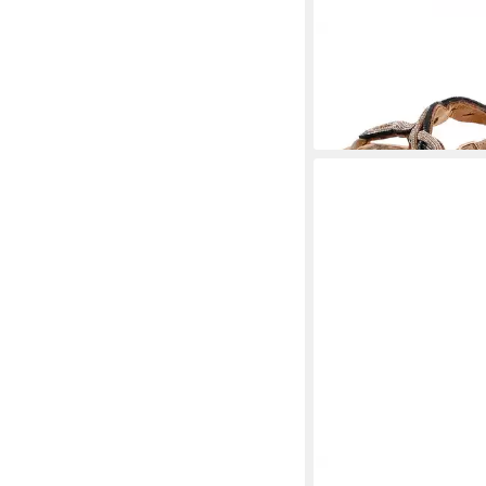
CAFE NOIR
Sandalen 
99,00 €
UVP
119,00 €
(99,00 €/ 1 Paar)
-17%