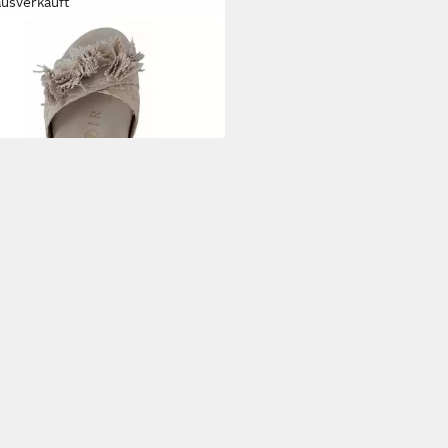
ausverkauft
E NOIR
Sandalette
5 €
UVP
109,90 €
5 €/ 1 Paar)