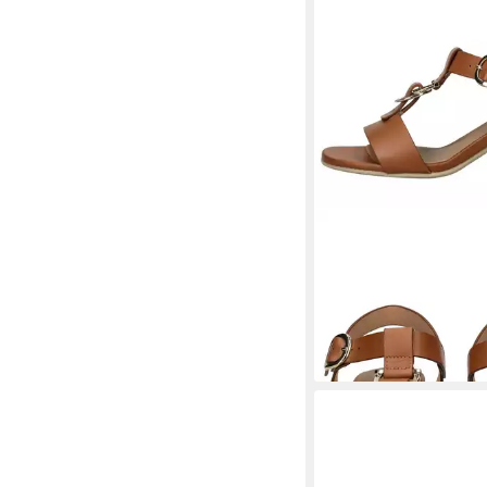
NERO GIARDINI
Nero 
Sandalen Leder Riem
134,95 €
UVP
169,90 €
-21%