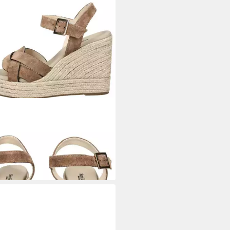
O GIARDINI
Nero Giardini
alen Veloursleder Keilsandalette
95 €
UVP
189,90 €