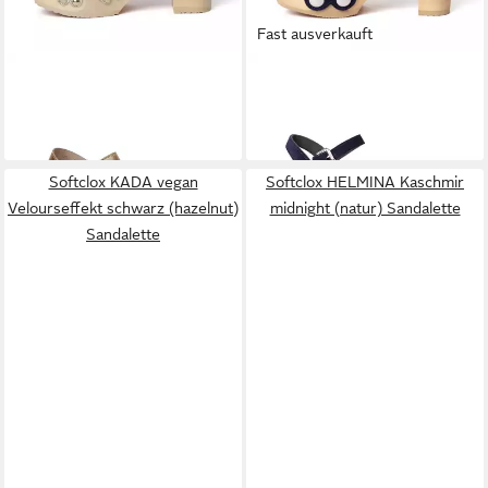
Fast ausverkauft
SOFTCLOX
HANKA Perlato
SOFTCLOX
EILYN Kaschmir
gold (natur) Sandalette
midnight (natur) Sandalette
179,95 €
179,95 €
Softclox KADA vegan
Softclox HELMINA Kaschmir
Velourseffekt schwarz (hazelnut)
midnight (natur) Sandalette
Sandalette