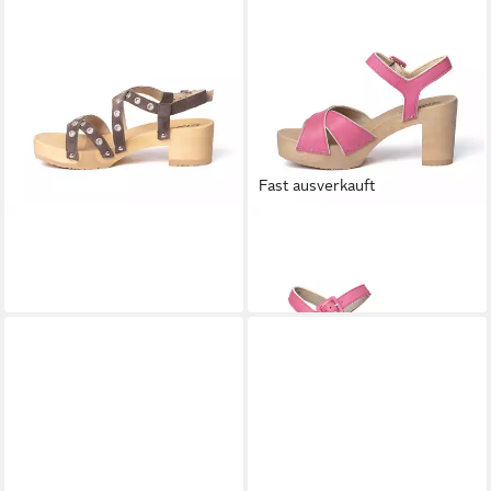
Fast ausverkauft
SOFTCLOX
PEGGY Kaschmir
SOFTCLOX
ELLIS Nappa
mocca (natur) Sandalette
bubblegum (natur) Sandalette
189,95 €
179,95 €