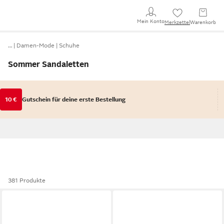
Mein Konto
Merkzettel
Warenkorb
…
Damen-Mode
Schuhe
Sommer Sandaletten
10 €
Gutschein für deine erste Bestellung
381 Produkte