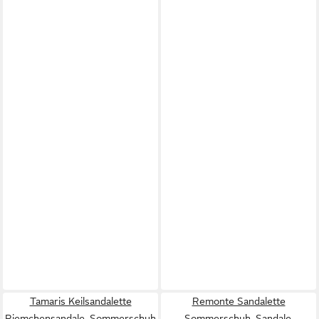
Tamaris Keilsandalette
Remonte Sandalette
Riemchensandale, Sommerschuh
Sommerschuh, Sandale,