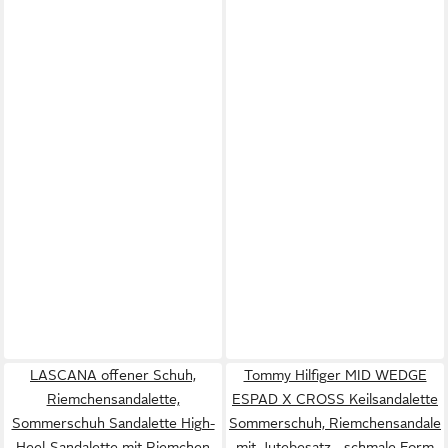
LASCANA offener Schuh,
Tommy Hilfiger MID WEDGE
Riemchensandalette,
ESPAD X CROSS Keilsandalette
Sommerschuh Sandalette High-
Sommerschuh, Riemchensandale
Heel-Sandalette mit Riemchen
mit Jutebesatz - schmale Form