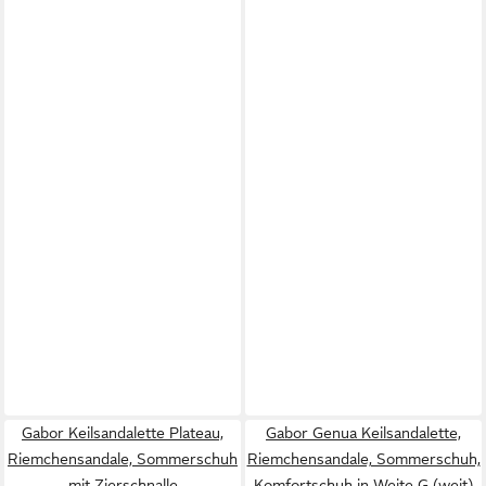
Gabor Keilsandalette Plateau,
Gabor Genua Keilsandalette,
Riemchensandale, Sommerschuh
Riemchensandale, Sommerschuh,
mit Zierschnalle
Komfortschuh in Weite G (weit)