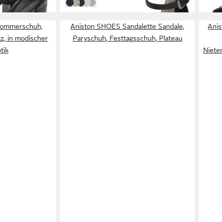
Schwarz
gold
schwarz
weiß
Metallic Silver
 Sommerschuh,
Aniston SHOES Sandalette Sandale,
Ani
z, in modischer
Paryschuh, Festtagsschuh, Plateau
tik
Niete