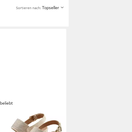
Topseller
Sortieren nach:
beliebt
ANA
erschuh, offener Schuh,
lette, Sandale,