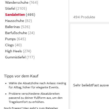
Wanderschuhe
Stiefel
Sandaletten
494 Produkte
Hausschuhe
Ballerinas
Barfußschuhe
Pumps
Clogs
High Heels
Gummistiefel
Tipps vor dem Kauf
Wähle die Absatzhöhe nach Anlass: niedrig
Sehr beliebt
Fast ausve
für Alltag, höher für elegante Events.
Probiere verschiedene Absatzbreiten
REMONTE
passend zu deiner Fußform aus, um den
Sandalette Sommersc
Tragekomfort zu erhöhen.
Blockabsatz mit prak
Noch Fragen? Hier geht's zum
Ratgeber