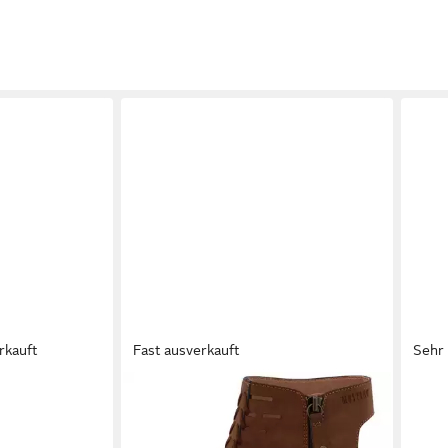
rkauft
Fast ausverkauft
Sehr 
MUSTANG SHOES
LASC
huh,
Louise Schaftsandalette
Somm
tischem
Blockabsatz, Sommerschuh mit
Sanda