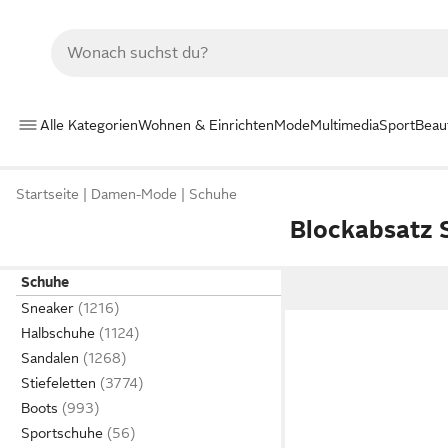
Alle Kategorien
Wohnen & Einrichten
Mode
Multimedia
Sport
Beau
Startseite
Damen-Mode
Schuhe
Blockabsatz 
Schuhe
Sneaker
Halbschuhe
Sandalen
Stiefeletten
Boots
Sportschuhe