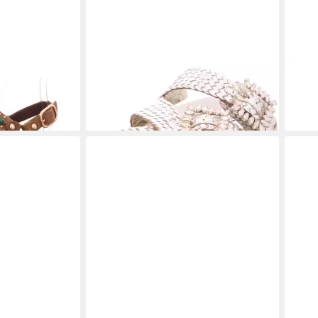
 SANDALET -
INUOVO
Pantolette
INU
95,95 €
99,9
UVP
124,95 €
-23%