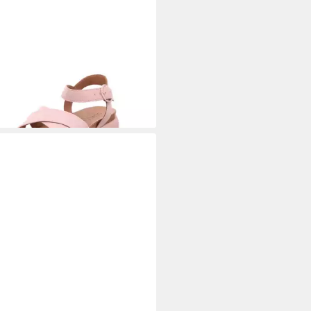
OVO
A96004 Sandale
5 €