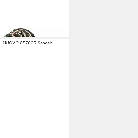
olette
5 €
UVP
79,95 €
INUOVO 857005 Sandale