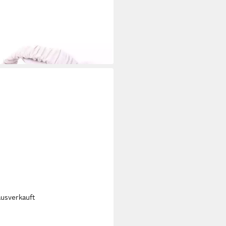
OVO
912003 Pantolette
6 €
UVP
59,95 €
%
ausverkauft
OVO
INUOVO Pantoletten Leder