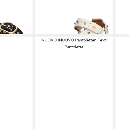
Riemchensandale
Pant
98,95 €
62,9
UVP
109,95 €
-10%
-21%
INUOVO INUOVO Pantoletten Textil
Pantolette
alen Leder