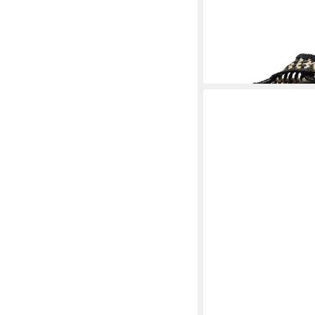
Pantolette
81,95 €
UVP
109,95 €
-25%
INUOVO
INUOVO Sand