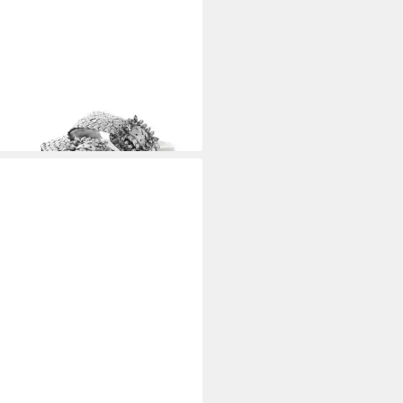
OVO
395052 Pantolette
uckschnalle
0 €
UVP
120,00 €
%