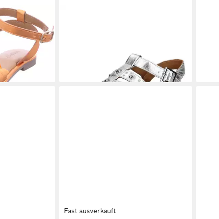
INUOVO
INUOVO Sandalen Leder
INU
Riemchensandale
Schm
86,95 €
96,0
UVP
109,95 €
-21%
-20
Fast ausverkauft