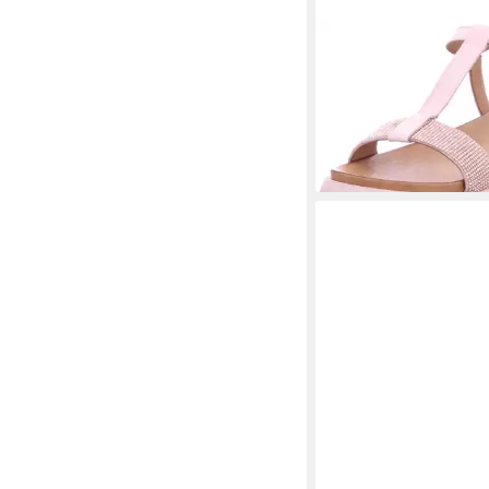
INUOVO
Sandale
89,95 €
UVP
104,95 €
-14%