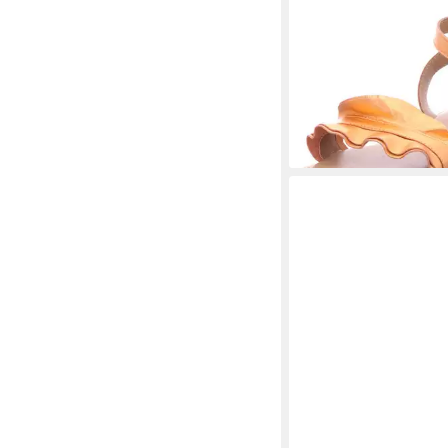
INUOVO
Sandale
55,95 €
UVP
74,95 €
-25%