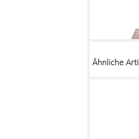
INUOVO
INUOVO Sand
Keilsandalette
91,95 €
UVP
109,95 €
-16%
Ähnliche Arti