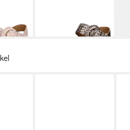
alen Leder
INUOVO
INUOVO Sandalen Leder
Keilsandalette
92,95 €
UVP
109,95 €
-15%
kel